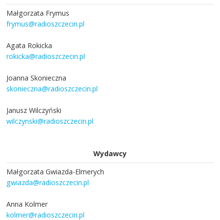
Małgorzata Frymus
frymus@radioszczecin.pl
Agata Rokicka
rokicka@radioszczecin.pl
Joanna Skonieczna
skonieczna@radioszczecin.pl
Janusz Wilczyński
wilczynski@radioszczecin.pl
Wydawcy
Małgorzata Gwiazda-Elmerych
gwiazda@radioszczecin.pl
Anna Kolmer
kolmer@radioszczecin.pl