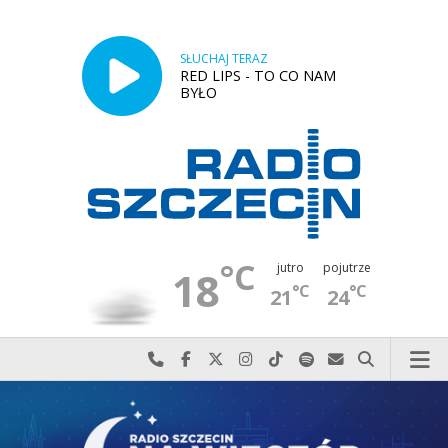
SŁUCHAJ TERAZ
RED LIPS - TO CO NAM
BYŁO
°C
jutro
pojutrze
18
°C
°C
21
24
Najlepiej po prostu do nas zadzwoń
Odwiedź nas na Facebook-u
Odwiedź nas na X
Odwiedź nas na Instagram-ie
Odwiedź nas na TikTok-u
Szukaj nas na Spotify
Wyślij do nas w
Szukaj