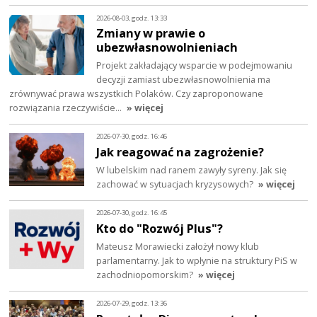
2026-08-03, godz. 13:33
Zmiany w prawie o
ubezwłasnowolnieniach
Projekt zakładający wsparcie w podejmowaniu
decyzji zamiast ubezwłasnowolnienia ma
zrównywać prawa wszystkich Polaków. Czy zaproponowane
rozwiązania rzeczywiście…
» więcej
2026-07-30, godz. 16:46
Jak reagować na zagrożenie?
W lubelskim nad ranem zawyły syreny. Jak się
zachować w sytuacjach kryzysowych?
» więcej
2026-07-30, godz. 16:45
Kto do "Rozwój Plus"?
Mateusz Morawiecki założył nowy klub
parlamentarny. Jak to wpłynie na struktury PiS w
zachodniopomorskim?
» więcej
2026-07-29, godz. 13:36