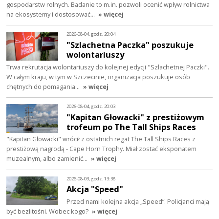
gospodarstw rolnych. Badanie to m.in. pozwoli ocenić wpływ rolnictwa
na ekosystemy i dostosować…
» więcej
2026-08-04, godz. 20:04
"Szlachetna Paczka" poszukuje
wolontariuszy
Trwa rekrutacja wolontariuszy do kolejnej edycji "Szlachetnej Paczki".
W całym kraju, w tym w Szczecinie, organizacja poszukuje osób
chętnych do pomagania…
» więcej
2026-08-04, godz. 20:03
"Kapitan Głowacki" z prestiżowym
trofeum po The Tall Ships Races
"Kapitan Głowacki" wrócił z ostatnich regat The Tall Ships Races z
prestiżową nagrodą - Cape Horn Trophy. Miał zostać eksponatem
muzealnym, albo zamienić…
» więcej
2026-08-03, godz. 13:38
Akcja "Speed"
Przed nami kolejna akcja „Speed”. Policjanci mają
być bezlitośni. Wobec kogo?
» więcej