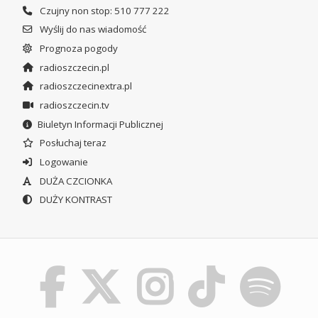
Czujny non stop: 510 777 222
Wyślij do nas wiadomość
Prognoza pogody
radioszczecin.pl
radioszczecinextra.pl
radioszczecin.tv
Biuletyn Informacji Publicznej
Posłuchaj teraz
Logowanie
DUŻA CZCIONKA
DUŻY KONTRAST