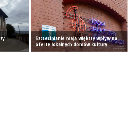
P
zy
Szczecinianie mają większy wpływ na
m
ofertę lokalnych domów kultury
p