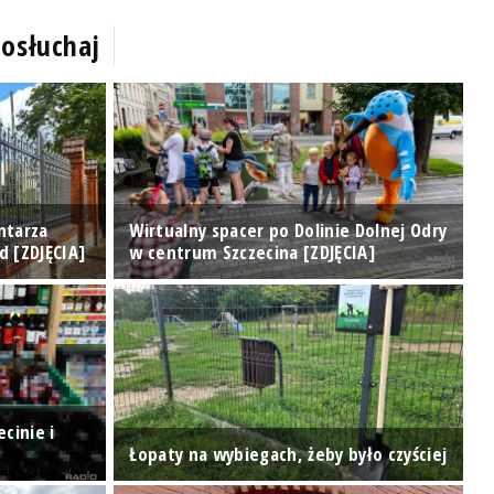
osłuchaj
ntarza
Wirtualny spacer po Dolinie Dolnej Odry
T
d [ZDJĘCIA]
w centrum Szczecina [ZDJĘCIA]
o
cinie i
H
Łopaty na wybiegach, żeby było czyściej
p