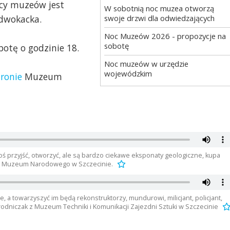
ocy muzeów jest
W sobotnią noc muzea otworzą
Adwokacka.
swoje drzwi dla odwiedzających
Noc Muzeów 2026 - propozycje na
sobotę
otę o godzinie 18.
Noc muzeów w urzędzie
wojewódzkim
tronie
Muzeum
oś przyjść, otworzyć, ale są bardzo ciekawe eksponaty geologiczne, kupa
ska z Muzeum Narodowego w Szczecinie.
, a towarzyszyć im będą rekonstruktorzy, mundurowi, milicjant, policjant,
 Ogrodniczak z Muzeum Techniki i Komunikacji Zajezdni Sztuki w Szczecinie