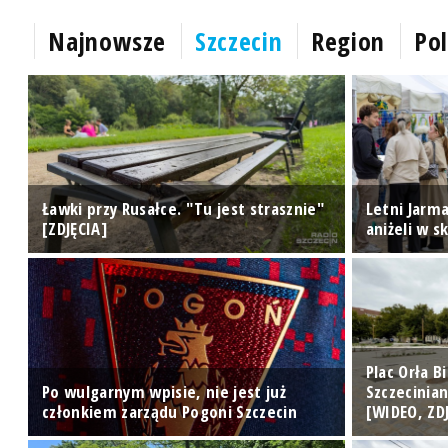
Najnowsze
Szczecin
Region
Pol
e"
Ławki przy Rusałce. "Tu jest strasznie"
Letni Jarma
[ZDJĘCIA]
aniżeli w s
Plac Orła 
ę
Po wulgarnym wpisie, nie jest już
Szczecinia
członkiem zarządu Pogoni Szczecin
[WIDEO, ZD