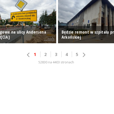
gowe na ulicy Andersena
Będzie remont w szpitalu pr
JĘCIA]
Arkońskiej
1
2
3
4
5
52830 na 4403 stronach