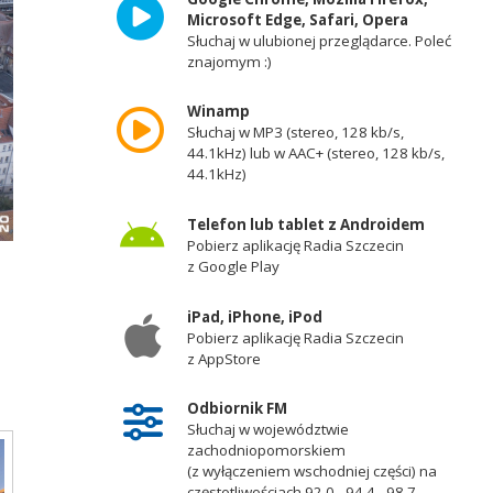
Microsoft Edge, Safari, Opera
Słuchaj w ulubionej przeglądarce. Poleć
znajomym :)
Winamp
Słuchaj w MP3 (stereo, 128 kb/s,
44.1kHz) lub w AAC+ (stereo, 128 kb/s,
44.1kHz)
Telefon lub tablet z Androidem
Pobierz aplikację Radia Szczecin
z Google Play
iPad, iPhone, iPod
Pobierz aplikację Radia Szczecin
z AppStore
Odbiornik FM
Słuchaj w województwie
zachodniopomorskiem
(z wyłączeniem wschodniej części) na
częstotliwościach 92,0 - 94,4 - 98,7 -