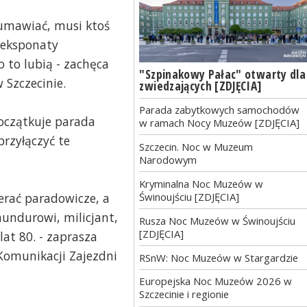
 umawiać, musi ktoś
e eksponaty
o to lubią - zachęca
"Szpinakowy Pałac" otwarty dla
Szczecinie.
zwiedzających [ZDJĘCIA]
Parada zabytkowych samochodów
oczątkuje parada
w ramach Nocy Muzeów [ZDJĘCIA]
rzyłączyć te
Szczecin. Noc w Muzeum
Narodowym
Kryminalna Noc Muzeów w
Świnoujściu [ZDJĘCIA]
ierać paradowicze, a
undurowi, milicjant,
Rusza Noc Muzeów w Świnoujściu
[ZDJĘCIA]
 lat 80. - zaprasza
Komunikacji Zajezdni
RSnW: Noc Muzeów w Stargardzie
Europejska Noc Muzeów 2026 w
Szczecinie i regionie