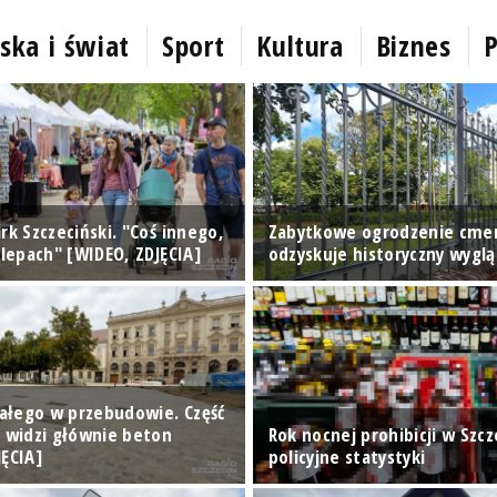
ska i świat
Sport
Kultura
Biznes
P
rk Szczeciński. "Coś innego,
Zabytkowe ogrodzenie cme
klepach" [WIDEO, ZDJĘCIA]
odzyskuje historyczny wyglą
Białego w przebudowie. Część
n widzi głównie beton
Rok nocnej prohibicji w Szcze
JĘCIA]
policyjne statystyki