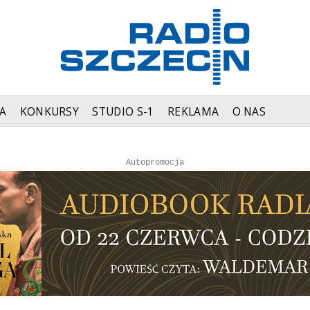
A
KONKURSY
STUDIO S-1
REKLAMA
O NAS
Autopromocja
Autopromocja
Reklama