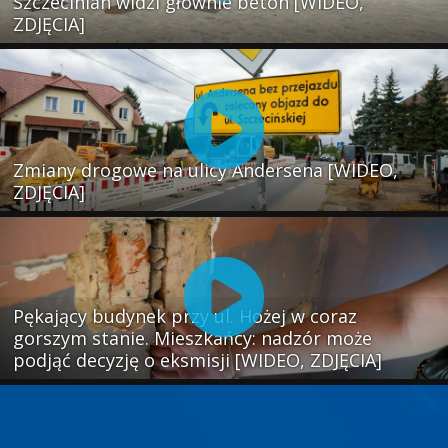
Szczecinian widzi głównie beton [WIDEO,
ZDJĘCIA]
Zmiany drogowe na ulicy Andersena [WIDEO,
ZDJĘCIA]
Pękający budynek przy ul. Hożej w coraz
gorszym stanie. Mieszkańcy: nadzór może
podjąć decyzję o eksmisji [WIDEO, ZDJĘCIA]