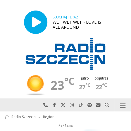
SŁUCHAJ TERAZ
WET WET WET - LOVE IS
ALL AROUND
°C
jutro
pojutrze
23
°C
°C
27
22
Najlepiej po prostu do nas zadzwoń
Odwiedź nas na Facebook-u
Odwiedź nas na X
Odwiedź nas na Instagram-ie
Odwiedź nas na TikTok-u
Szukaj nas na Spotify
Wyślij do nas w
Szukaj
Radio Szczecin
»
Region
Autopromocja
Reklama