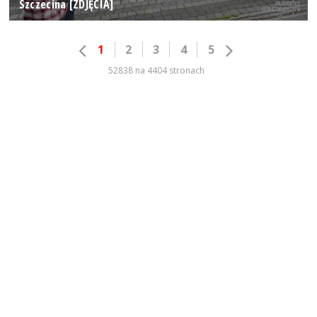
Szczecina [ZDJĘCIA]
1
2
3
4
5
52838 na 4404 stronach