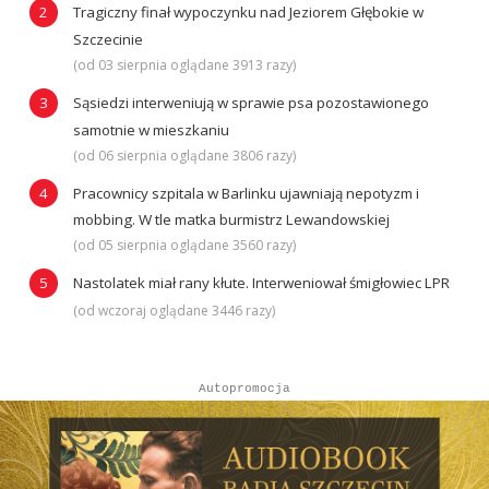
Tragiczny finał wypoczynku nad Jeziorem Głębokie w
Szczecinie
(od 03 sierpnia oglądane 3913 razy)
Sąsiedzi interweniują w sprawie psa pozostawionego
samotnie w mieszkaniu
(od 06 sierpnia oglądane 3806 razy)
Pracownicy szpitala w Barlinku ujawniają nepotyzm i
mobbing. W tle matka burmistrz Lewandowskiej
(od 05 sierpnia oglądane 3560 razy)
Nastolatek miał rany kłute. Interweniował śmigłowiec LPR
(od wczoraj oglądane 3446 razy)
Autopromocja