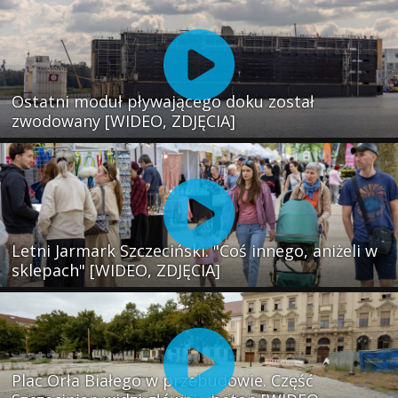
Ostatni moduł pływającego doku został
zwodowany [WIDEO, ZDJĘCIA]
Letni Jarmark Szczeciński. "Coś innego, aniżeli w
sklepach" [WIDEO, ZDJĘCIA]
Plac Orła Białego w przebudowie. Część