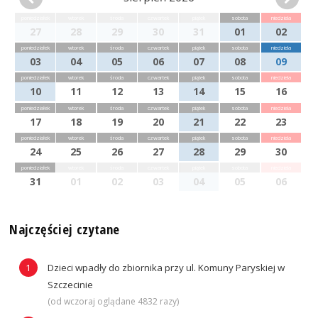
poniedziałek
wtorek
środa
czwartek
piątek
sobota
niedziela
27
28
29
30
31
01
02
poniedziałek
wtorek
środa
czwartek
piątek
sobota
niedziela
03
04
05
06
07
08
09
poniedziałek
wtorek
środa
czwartek
piątek
sobota
niedziela
10
11
12
13
14
15
16
poniedziałek
wtorek
środa
czwartek
piątek
sobota
niedziela
17
18
19
20
21
22
23
poniedziałek
wtorek
środa
czwartek
piątek
sobota
niedziela
24
25
26
27
28
29
30
poniedziałek
wtorek
środa
czwartek
piątek
sobota
niedziela
31
01
02
03
04
05
06
Najczęściej czytane
Dzieci wpadły do zbiornika przy ul. Komuny Paryskiej w
Szczecinie
(od wczoraj oglądane 4832 razy)