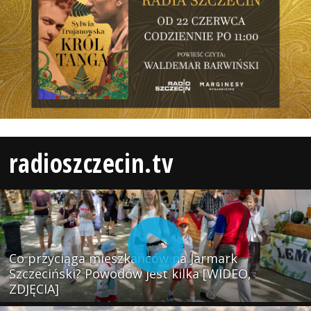
radioszczecin.tv
Co przyciąga mieszkańców na Jarmark
Szczeciński? Powodów jest kilka [WIDEO,
ZDJĘCIA]