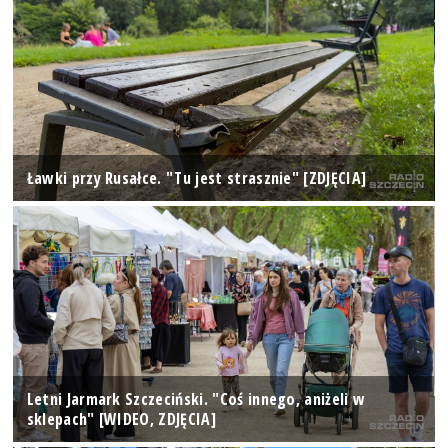
Ławki przy Rusałce. "Tu jest strasznie" [ZDJĘCIA]
Letni Jarmark Szczeciński. "Coś innego, aniżeli w
sklepach" [WIDEO, ZDJĘCIA]