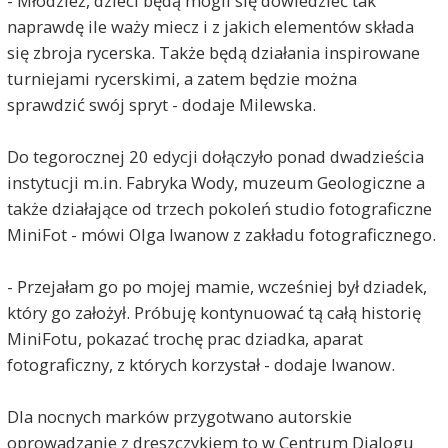
- Młodzież, dzieci będą mogli się dowiedzieć tak
naprawdę ile waży miecz i z jakich elementów składa
się zbroja rycerska. Także będą działania inspirowane
turniejami rycerskimi, a zatem będzie można
sprawdzić swój spryt - dodaje Milewska.
Do tegorocznej 20 edycji dołączyło ponad dwadzieścia
instytucji m.in. Fabryka Wody, muzeum Geologiczne a
także działające od trzech pokoleń studio fotograficzne
MiniFot - mówi Olga Iwanow z zakładu fotograficznego.
- Przejałam go po mojej mamie, wcześniej był dziadek,
który go założył. Próbuję kontynuować tą całą historię
MiniFotu, pokazać trochę prac dziadka, aparat
fotograficzny, z których korzystał - dodaje Iwanow.
Dla nocnych marków przygotwano autorskie
oprowadzanie z dreszczykiem to w Centrum Dialogu