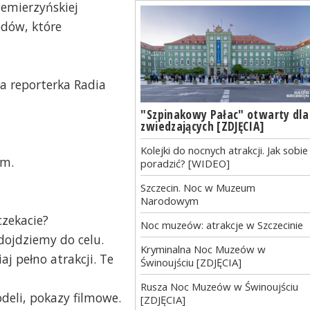
emierzyńskiej
dów, które
ła reporterka Radia
"Szpinakowy Pałac" otwarty dla
zwiedzających [ZDJĘCIA]
Kolejki do nocnych atrakcji. Jak sobie
im.
poradzić? [WIDEO]
Szczecin. Noc w Muzeum
Narodowym
czekacie?
Noc muzeów: atrakcje w Szczecinie
 dojdziemy do celu.
Kryminalna Noc Muzeów w
j pełno atrakcji. Te
Świnoujściu [ZDJĘCIA]
Rusza Noc Muzeów w Świnoujściu
eli, pokazy filmowe.
[ZDJĘCIA]