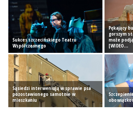
Pękający bu
gorszym st
Sukces szczecińskiego Teatru
może podją
Współczesnego
[WIDEO…
Sąsiedzi interweniują w sprawie psa
pozostawionego samotnie w
Szczepieni
mieszkaniu
obowiązko