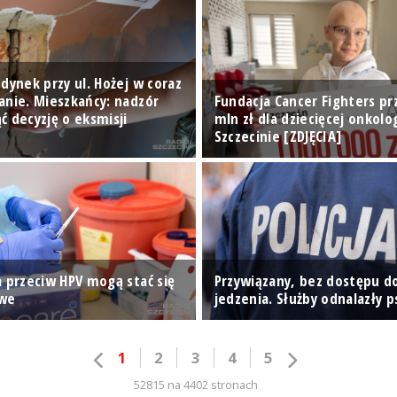
dynek przy ul. Hożej w coraz
anie. Mieszkańcy: nadzór
Fundacja Cancer Fighters pr
ć decyzję o eksmisji
mln zł dla dziecięcej onkolo
Szczecinie [ZDJĘCIA]
a przeciw HPV mogą stać się
Przywiązany, bez dostępu d
we
jedzenia. Służby odnalazły p
1
2
3
4
5
52815 na 4402 stronach