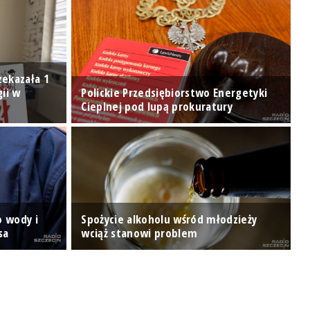
zekazała 1
gii w
Polickie Przedsiębiorstwo Energetyki
Cieplnej pod lupą prokuratury
S
T
o wody i
Spożycie alkoholu wśród młodzieży
s
sa
wciąż stanowi problem
w