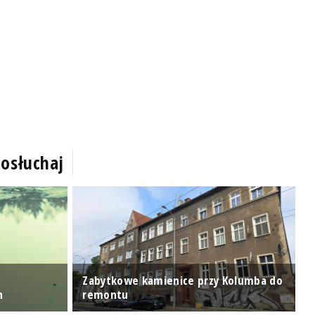
osłuchaj
Zabytkowe kamienice przy Kolumba do
O
n
remontu
P