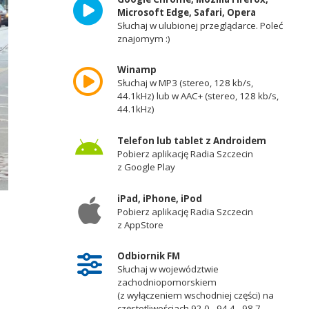
Microsoft Edge, Safari, Opera
Słuchaj w ulubionej przeglądarce. Poleć
znajomym :)
Winamp
Słuchaj w MP3 (stereo, 128 kb/s,
44.1kHz) lub w AAC+ (stereo, 128 kb/s,
44.1kHz)
Telefon lub tablet z Androidem
Pobierz aplikację Radia Szczecin
z Google Play
iPad, iPhone, iPod
Pobierz aplikację Radia Szczecin
z AppStore
Odbiornik FM
Słuchaj w województwie
zachodniopomorskiem
(z wyłączeniem wschodniej części) na
częstotliwościach 92,0 - 94,4 - 98,7 -