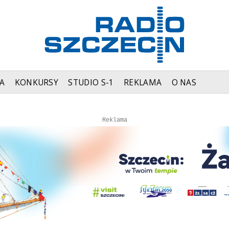
A
KONKURSY
STUDIO S-1
REKLAMA
O NAS
Autopromocja
Autopromocja
Reklama