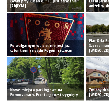
e"
Ławki przy Rusałce. "Tu jest strasznie"
Letni Jarma
[ZDJĘCIA]
aniżeli w s
Plac Orła 
ę
Po wulgarnym wpisie, nie jest już
Szczecinia
członkiem zarządu Pogoni Szczecin
[WIDEO, ZD
Nowe miejsca parkingowe na
Zmiany dro
Pomorzanach. Przetarg rozstrzygnięty
[WIDEO, ZD