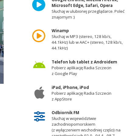
Microsoft Edge, Safari, Opera
Słuchaj w ulubionej przeglądarce. Poleć
znajomym :)
Winamp
Słuchaj w MP3 (stereo, 128 kb/s,
44.1kHz) lub w AAC+ (stereo, 128 kb/s,
44.1kHz)
Telefon lub tablet z Androidem
Pobierz aplikację Radia Szczecin
z Google Play
iPad, iPhone, iPod
Pobierz aplikację Radia Szczecin
z AppStore
Odbiornik FM
Słuchaj w województwie
zachodniopomorskiem
(z wyłączeniem wschodniej części) na
częstotliwościach 92,0 - 94,4 - 98,7 -