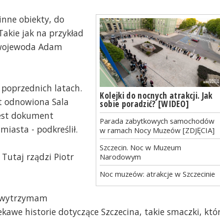
inne obiekty, do
akie jak na przykład
 wojewoda Adam
w poprzednich latach.
Kolejki do nocnych atrakcji. Jak
st odnowiona Sala
sobie poradzić? [WIDEO]
jest dokument
Parada zabytkowych samochodów
iasta - podkreślił.
w ramach Nocy Muzeów [ZDJĘCIA]
Szczecin. Noc w Muzeum
Tutaj rządzi Piotr
Narodowym
Noc muzeów: atrakcje w Szczecinie
e wytrzymam
awe historie dotyczące Szczecina, takie smaczki, któ