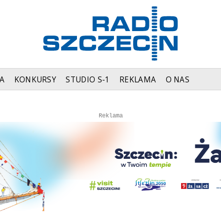
A
KONKURSY
STUDIO S-1
REKLAMA
O NAS
Autopromocja
Autopromocja
Reklama