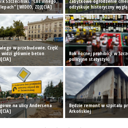
rk Szczeciński. "Coś innego,
Zabytkowe ogrodzenie cme
klepach" [WIDEO, ZDJĘCIA]
odzyskuje historyczny wyglą
Białego w przebudowie. Część
n widzi głównie beton
Rok nocnej prohibicji w Szcze
JĘCIA]
policyjne statystyki
gowe na ulicy Andersena
Będzie remont w szpitalu pr
JĘCIA]
Arkońskiej