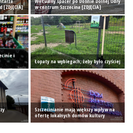
ntarza
Wirtualny spacer po Dolinie Dolnej Odry
T
d [ZDJĘCIA]
w centrum Szczecina [ZDJĘCIA]
o
cinie i
H
Łopaty na wybiegach, żeby było czyściej
p
P
zy
Szczecinianie mają większy wpływ na
m
ofertę lokalnych domów kultury
p