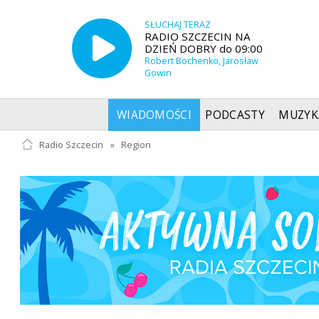
SŁUCHAJ TERAZ
RADIO SZCZECIN NA
DZIEŃ DOBRY do 09:00
Robert Bochenko, Jarosław
Gowin
WIADOMOŚCI
PODCASTY
MUZYK
Radio Szczecin
»
Region