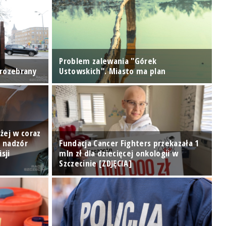
Problem zalewania "Górek
 rozebrany
Ustowskich". Miasto ma plan
W
żej w coraz
: nadzór
Fundacja Cancer Fighters przekazała 1
sji
mln zł dla dziecięcej onkologii w
N
Szczecinie [ZDJĘCIA]
[