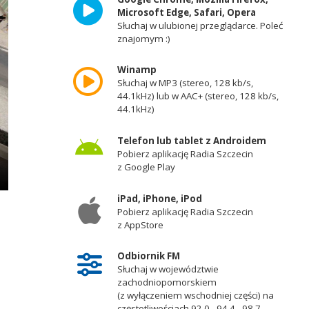
Microsoft Edge, Safari, Opera
Słuchaj w ulubionej przeglądarce. Poleć
znajomym :)
Winamp
Słuchaj w MP3 (stereo, 128 kb/s,
44.1kHz) lub w AAC+ (stereo, 128 kb/s,
44.1kHz)
Telefon lub tablet z Androidem
Pobierz aplikację Radia Szczecin
z Google Play
iPad, iPhone, iPod
Pobierz aplikację Radia Szczecin
z AppStore
Odbiornik FM
Słuchaj w województwie
zachodniopomorskiem
(z wyłączeniem wschodniej części) na
częstotliwościach 92,0 - 94,4 - 98,7 -