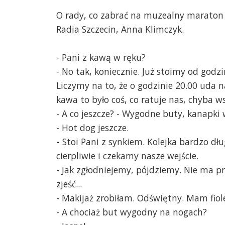
O rady, co zabrać na muzealny maraton 
Radia Szczecin, Anna Klimczyk.
- Pani z kawą w ręku?
- No tak, koniecznie. Już stoimy od godzin
Liczymy na to, że o godzinie 20.00 uda n
kawa to było coś, co ratuje nas, chyba w
- A co jeszcze? - Wygodne buty, kanapki 
- Hot dog jeszcze.
-
Stoi Pani z synkiem. Kolejka bardzo dłu
cierpliwie i czekamy nasze wejście.
- Jak zgłodniejemy, pójdziemy. Nie ma p
zjeść...
- Makijaż zrobiłam. Odświętny. Mam fiole
- A chociaż but wygodny na nogach?