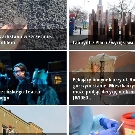
azachstanu w Szczecinie.
problem
Labirynt z Placu Zwycięstwa
Pękający budynek przy ul. Ho
gorszym stanie. Mieszkańcy
zecińskiego Teatru
może podjąć decyzję o eksmi
nego
[WIDEO…