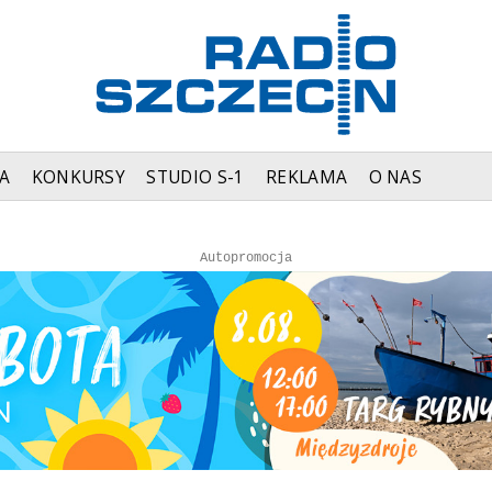
A
KONKURSY
STUDIO S-1
REKLAMA
O NAS
Autopromocja
Autopromocja
Reklama