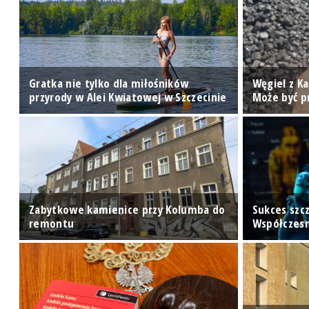
Gratka nie tylko dla miłośników
Węgiel z K
ie
przyrody w Alei Kwiatowej w Szczecinie
Może być 
Zabytkowe kamienice przy Kolumba do
Sukces szc
remontu
Współczes