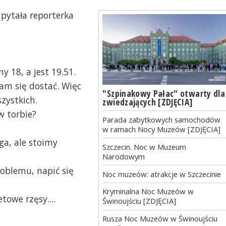
pytała reporterka
y 18, a jest 19.51.
am się dostać.
Więc
"Szpinakowy Pałac" otwarty dla
szystkich.
zwiedzających [ZDJĘCIA]
w torbie?
Parada zabytkowych samochodów
w ramach Nocy Muzeów [ZDJĘCIA]
ga, ale stoimy
Szczecin. Noc w Muzeum
Narodowym
roblemu, napić się
Noc muzeów: atrakcje w Szczecinie
Kryminalna Noc Muzeów w
towe rzęsy....
Świnoujściu [ZDJĘCIA]
Rusza Noc Muzeów w Świnoujściu