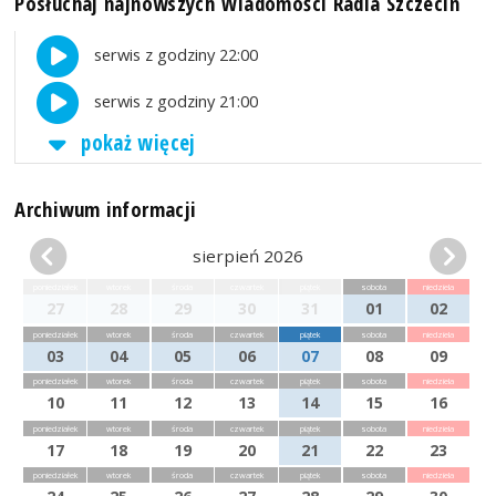
Posłuchaj najnowszych Wiadomości Radia Szczecin
serwis z godziny 22:00
serwis z godziny 21:00
pokaż więcej
Archiwum informacji
sierpień 2026
poniedziałek
wtorek
środa
czwartek
piątek
sobota
niedziela
27
28
29
30
31
01
02
poniedziałek
wtorek
środa
czwartek
piątek
sobota
niedziela
03
04
05
06
07
08
09
poniedziałek
wtorek
środa
czwartek
piątek
sobota
niedziela
10
11
12
13
14
15
16
poniedziałek
wtorek
środa
czwartek
piątek
sobota
niedziela
17
18
19
20
21
22
23
poniedziałek
wtorek
środa
czwartek
piątek
sobota
niedziela