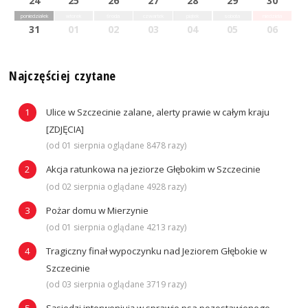
24
25
26
27
28
29
30
poniedziałek
wtorek
środa
czwartek
piątek
sobota
niedziela
31
01
02
03
04
05
06
Najczęściej czytane
Ulice w Szczecinie zalane, alerty prawie w całym kraju
[ZDJĘCIA]
(od 01 sierpnia oglądane 8478 razy)
Akcja ratunkowa na jeziorze Głębokim w Szczecinie
(od 02 sierpnia oglądane 4928 razy)
Pożar domu w Mierzynie
(od 01 sierpnia oglądane 4213 razy)
Tragiczny finał wypoczynku nad Jeziorem Głębokie w
Szczecinie
(od 03 sierpnia oglądane 3719 razy)