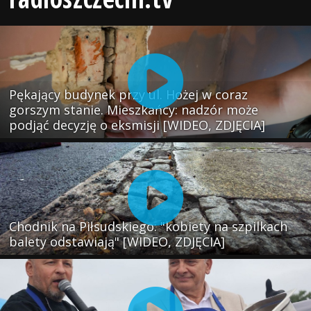
Pękający budynek przy ul. Hożej w coraz
gorszym stanie. Mieszkańcy: nadzór może
podjąć decyzję o eksmisji [WIDEO, ZDJĘCIA]
Chodnik na Piłsudskiego: "kobiety na szpilkach
balety odstawiają" [WIDEO, ZDJĘCIA]