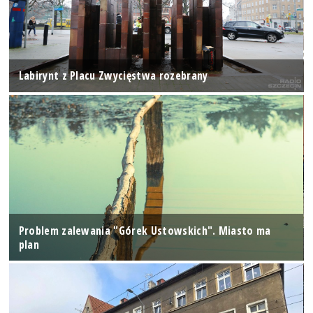
Labirynt z Placu Zwycięstwa rozebrany
Problem zalewania "Górek Ustowskich". Miasto ma
plan