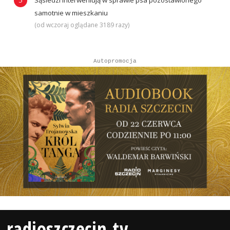
Sąsiedzi interweniują w sprawie psa pozostawionego
samotnie w mieszkaniu
(od wczoraj oglądane 3189 razy)
Autopromocja
radioszczecin.tv