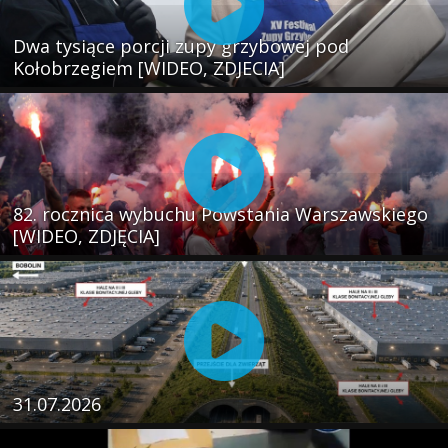
Dwa tysiące porcji zupy grzybowej pod
Kołobrzegiem [WIDEO, ZDJECIA]
82. rocznica wybuchu Powstania Warszawskiego
[WIDEO, ZDJĘCIA]
31.07.2026