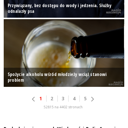
Przywiązany, bez dostępu do wody i jedzenia. Służby
odnalazły psa
Spożycie alkoholu wśród młodzieży wciąż stanowi
problem
1
2
3
4
5
52815 na 4402 stronach