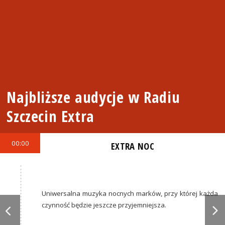
Najbliższe audycje w Radiu
Szczecin Extra
00:00
EXTRA NOC
Uniwersalna muzyka nocnych marków, przy której każda
czynność będzie jeszcze przyjemniejsza.