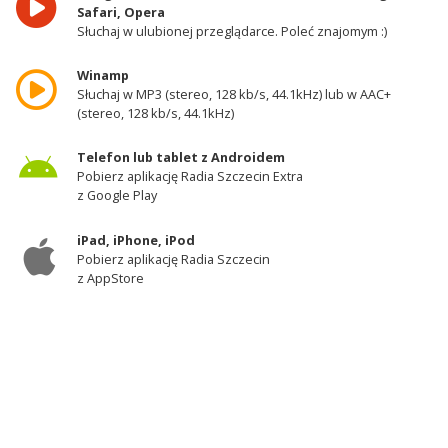
Safari, Opera
Słuchaj w ulubionej przeglądarce. Poleć znajomym :)
Winamp
Słuchaj w MP3 (stereo, 128 kb/s, 44.1kHz) lub w AAC+
(stereo, 128 kb/s, 44.1kHz)
Telefon lub tablet z Androidem
Pobierz aplikację Radia Szczecin Extra
z Google Play
iPad, iPhone, iPod
Pobierz aplikację Radia Szczecin
z AppStore
Odbiornik DAB+
Słuchaj w zachodniej części województwa
zachodniopomorskiego - kanał 11A