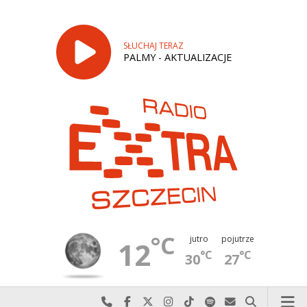
SŁUCHAJ TERAZ
PALMY - AKTUALIZACJE
°C
jutro
pojutrze
12
°C
°C
30
27
Najlepiej po prostu do nas zadzwoń
Odwiedź nas na Facebook-u
Odwiedź nas na X
Odwiedź nas na Instagram-ie
Odwiedź nas na TikTok-u
Szukaj nas na Spotify
Wyślij do nas w
Szukaj