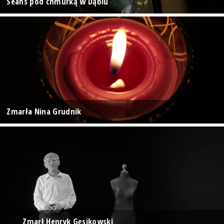
Seans pod chmurką w Dąbiu
Zmarła Nina Grudnik
Zmarł Henryk Gęsikowski