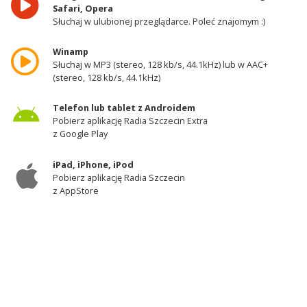
Safari, Opera
Słuchaj w ulubionej przeglądarce. Poleć znajomym :)
Winamp
Słuchaj w MP3 (stereo, 128 kb/s, 44.1kHz) lub w AAC+
(stereo, 128 kb/s, 44.1kHz)
Telefon lub tablet z Androidem
Pobierz aplikację Radia Szczecin Extra
z Google Play
iPad, iPhone, iPod
Pobierz aplikację Radia Szczecin
z AppStore
Odbiornik DAB+
Słuchaj w zachodniej części województwa
zachodniopomorskiego - kanał 11A