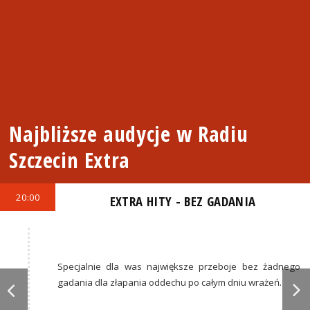
Najbliższe audycje w Radiu
Szczecin Extra
20:00
EXTRA HITY - BEZ GADANIA
Specjalnie dla was największe przeboje bez żadnego
gadania dla złapania oddechu po całym dniu wrażeń.