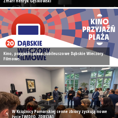
Zmarł Henryk Gęsikowski
Kino, przyjaźń i plaża. Jubileuszowe Dąbskie Wieczory
Filmowe.
W Książnicy Pomorskiej cenne zbiory zyskują nowe
życie [WIDEO, ZDJĘCIA]