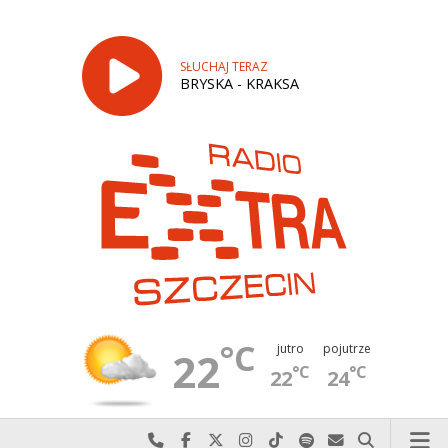
SŁUCHAJ TERAZ
BRYSKA - KRAKSA
°C
jutro
pojutrze
22
°C
°C
22
24
Najlepiej po prostu do nas zadzwoń
Odwiedź nas na Facebook-u
Odwiedź nas na X
Odwiedź nas na Instagram-ie
Odwiedź nas na TikTok-u
Szukaj nas na Spotify
Wyślij do nas w
Szukaj