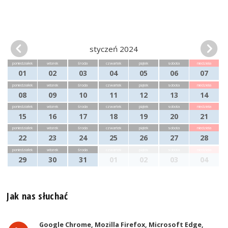
styczeń 2024
poniedziałek
wtorek
środa
czwartek
piątek
sobota
niedziela
01
02
03
04
05
06
07
poniedziałek
wtorek
środa
czwartek
piątek
sobota
niedziela
08
09
10
11
12
13
14
poniedziałek
wtorek
środa
czwartek
piątek
sobota
niedziela
15
16
17
18
19
20
21
poniedziałek
wtorek
środa
czwartek
piątek
sobota
niedziela
22
23
24
25
26
27
28
poniedziałek
wtorek
środa
czwartek
piątek
sobota
niedziela
29
30
31
01
02
03
04
Jak nas słuchać
Google Chrome, Mozilla Firefox, Microsoft Edge,