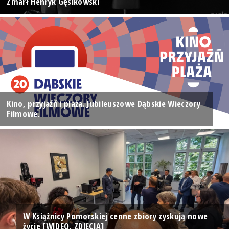
Zmarł Henryk Gęsikowski
Kino, przyjaźń i plaża. Jubileuszowe Dąbskie Wieczory
Filmowe.
W Książnicy Pomorskiej cenne zbiory zyskują nowe
życie [WIDEO, ZDJĘCIA]