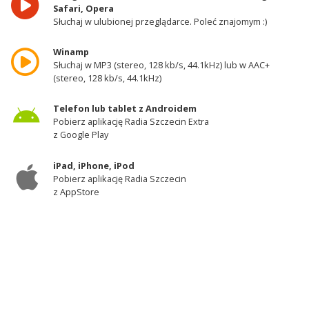
Safari, Opera
Słuchaj w ulubionej przeglądarce. Poleć znajomym :)
Winamp
Słuchaj w MP3 (stereo, 128 kb/s, 44.1kHz) lub w AAC+
(stereo, 128 kb/s, 44.1kHz)
Telefon lub tablet z Androidem
Pobierz aplikację Radia Szczecin Extra
z Google Play
iPad, iPhone, iPod
Pobierz aplikację Radia Szczecin
z AppStore
Odbiornik DAB+
Słuchaj w zachodniej części województwa
zachodniopomorskiego - kanał 11A