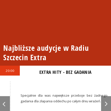
Najbliższe audycje w Radiu
Szczecin Extra
20:00
EXTRA HITY - BEZ GADANIA
Specjalnie dla was największe przeboje bez żadnego
gadania dla złapania oddechu po całym dniu wrażeń.