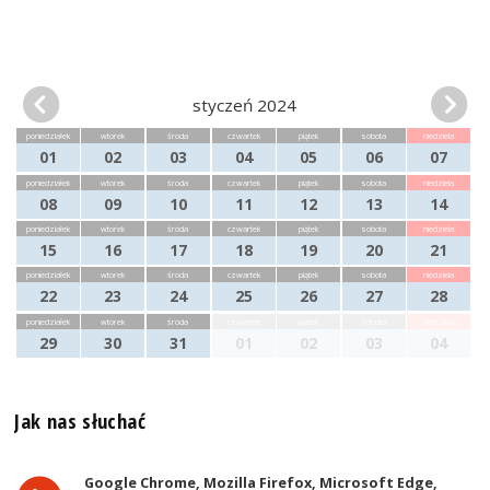
styczeń 2024
poniedziałek
wtorek
środa
czwartek
piątek
sobota
niedziela
01
02
03
04
05
06
07
poniedziałek
wtorek
środa
czwartek
piątek
sobota
niedziela
08
09
10
11
12
13
14
poniedziałek
wtorek
środa
czwartek
piątek
sobota
niedziela
15
16
17
18
19
20
21
poniedziałek
wtorek
środa
czwartek
piątek
sobota
niedziela
22
23
24
25
26
27
28
poniedziałek
wtorek
środa
czwartek
piątek
sobota
niedziela
29
30
31
01
02
03
04
Jak nas słuchać
Google Chrome, Mozilla Firefox, Microsoft Edge,