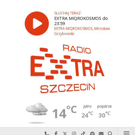
SŁUCHAJ TERAZ
EXTRA MIQROKOSMOS do
23:59
EXTRA MIQROKOSMOS, Mirosław
Grzybowski
°C
jutro
pojutrze
14
°C
°C
24
30
Najlepiej po prostu do nas zadzwoń
Odwiedź nas na Facebook-u
Odwiedź nas na X
Odwiedź nas na Instagram-ie
Odwiedź nas na TikTok-u
Szukaj nas na Spotify
Wyślij do nas w
Szukaj