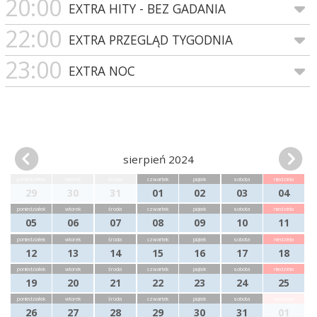
20:00
EXTRA HITY - BEZ GADANIA
22:00
EXTRA PRZEGLĄD TYGODNIA
23:00
EXTRA NOC
sierpień 2024
poniedziałek
wtorek
środa
czwartek
piątek
sobota
niedziela
29
30
31
01
02
03
04
poniedziałek
wtorek
środa
czwartek
piątek
sobota
niedziela
05
06
07
08
09
10
11
poniedziałek
wtorek
środa
czwartek
piątek
sobota
niedziela
12
13
14
15
16
17
18
poniedziałek
wtorek
środa
czwartek
piątek
sobota
niedziela
19
20
21
22
23
24
25
poniedziałek
wtorek
środa
czwartek
piątek
sobota
niedziela
26
27
28
29
30
31
01