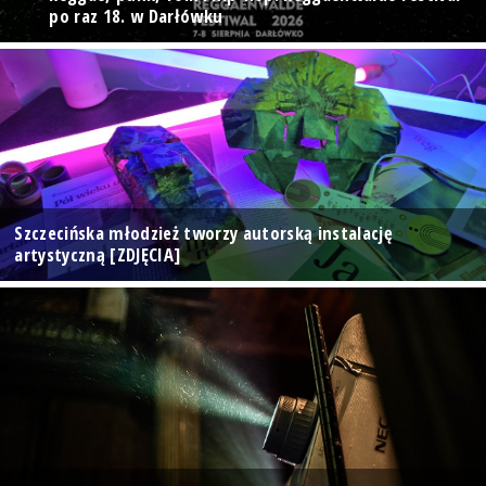
po raz 18. w Darłówku
Szczecińska młodzież tworzy autorską instalację
artystyczną [ZDJĘCIA]