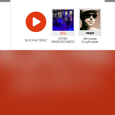
EXTRA
Mirosław
SŁUCHAJ TERAZ
MIQROKOSMOS
Grzybowski