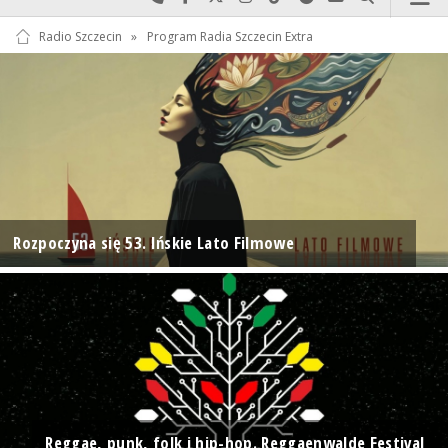
Radio Szczecin
»
Program Radia Szczecin Extra
Rozpoczyna się 53. Ińskie Lato Filmowe
Reggae, punk, folk i hip-hop. Reggaenwalde Festival