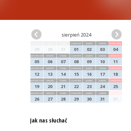
sierpień 2024
poniedziałek
wtorek
środa
czwartek
piątek
sobota
niedziela
29
30
31
01
02
03
04
poniedziałek
wtorek
środa
czwartek
piątek
sobota
niedziela
05
06
07
08
09
10
11
poniedziałek
wtorek
środa
czwartek
piątek
sobota
niedziela
12
13
14
15
16
17
18
poniedziałek
wtorek
środa
czwartek
piątek
sobota
niedziela
19
20
21
22
23
24
25
poniedziałek
wtorek
środa
czwartek
piątek
sobota
niedziela
26
27
28
29
30
31
01
Jak nas słuchać