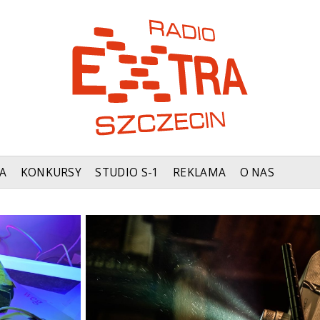
A
KONKURSY
STUDIO S-1
REKLAMA
O NAS