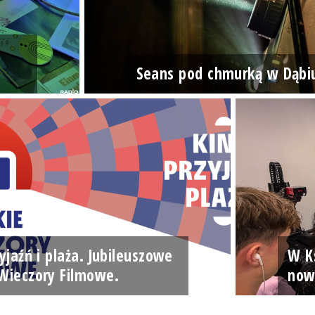
Seans pod chmurką w Dąbi
yjaźń i plaża. Jubileuszowe
W Ks
Wieczory Filmowe.
now