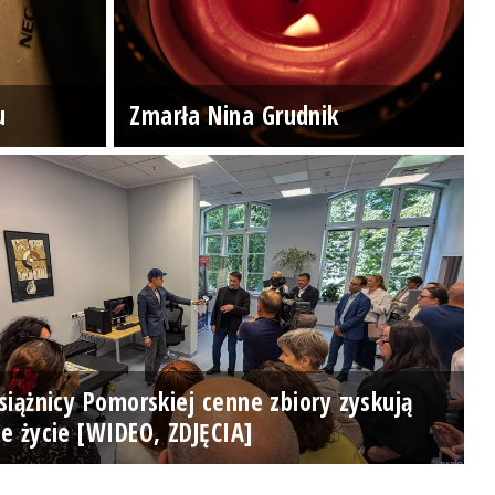
u
Zmarła Nina Grudnik
iążnicy Pomorskiej cenne zbiory zyskują
e życie [WIDEO, ZDJĘCIA]