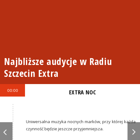
Najbliższe audycje w Radiu
Szczecin Extra
00:00
EXTRA NOC
Uniwersalna muzyka nocnych marków, przy której każda
czynność będzie jeszcze przyjemniejsza.