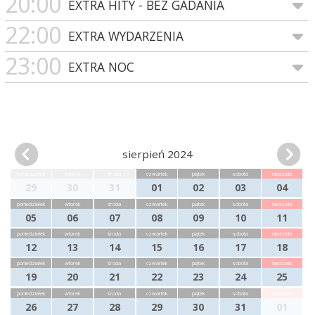
20:00
EXTRA HITY - BEZ GADANIA
22:00
EXTRA WYDARZENIA
23:00
EXTRA NOC
sierpień 2024
poniedziałek
wtorek
środa
czwartek
piątek
sobota
niedziela
29
30
31
01
02
03
04
poniedziałek
wtorek
środa
czwartek
piątek
sobota
niedziela
05
06
07
08
09
10
11
poniedziałek
wtorek
środa
czwartek
piątek
sobota
niedziela
12
13
14
15
16
17
18
poniedziałek
wtorek
środa
czwartek
piątek
sobota
niedziela
19
20
21
22
23
24
25
poniedziałek
wtorek
środa
czwartek
piątek
sobota
niedziela
26
27
28
29
30
31
01