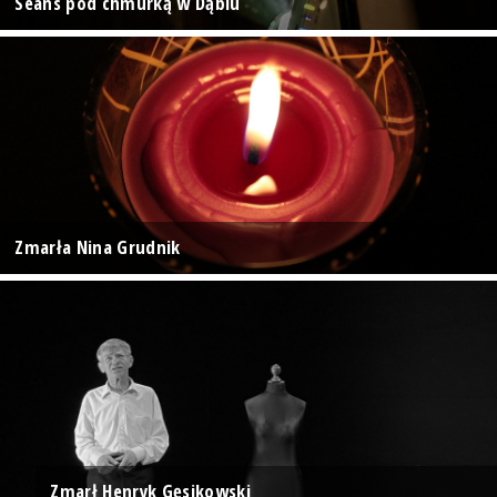
Seans pod chmurką w Dąbiu
Zmarła Nina Grudnik
Zmarł Henryk Gęsikowski