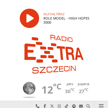
SŁUCHAJ TERAZ
ROLE MODEL - HIGH HOPES
3000
°C
jutro
pojutrze
12
°C
°C
30
27
Najlepiej po prostu do nas zadzwoń
Odwiedź nas na Facebook-u
Odwiedź nas na X
Odwiedź nas na Instagram-ie
Odwiedź nas na TikTok-u
Szukaj nas na Spotify
Wyślij do nas w
Szukaj