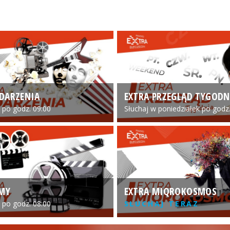
DARZENIA
EXTRA PRZEGLĄD TYGODN
o po godz. 09:00
Słuchaj w poniedziałek po godz.
LMY
EXTRA MIQROKOSMOS
o po godz. 08:00
SŁUCHAJ TERAZ