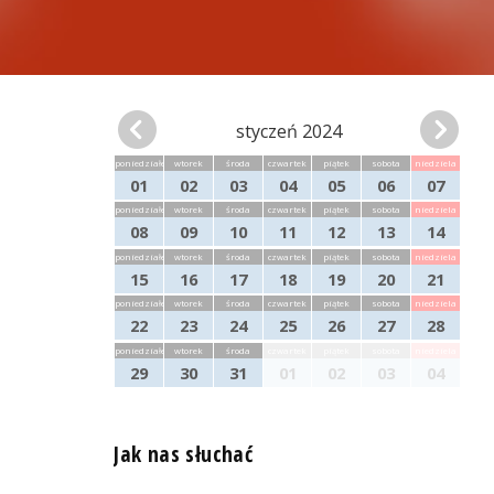
styczeń 2024
poniedziałek
wtorek
środa
czwartek
piątek
sobota
niedziela
01
02
03
04
05
06
07
poniedziałek
wtorek
środa
czwartek
piątek
sobota
niedziela
08
09
10
11
12
13
14
poniedziałek
wtorek
środa
czwartek
piątek
sobota
niedziela
15
16
17
18
19
20
21
poniedziałek
wtorek
środa
czwartek
piątek
sobota
niedziela
22
23
24
25
26
27
28
poniedziałek
wtorek
środa
czwartek
piątek
sobota
niedziela
29
30
31
01
02
03
04
Jak nas słuchać