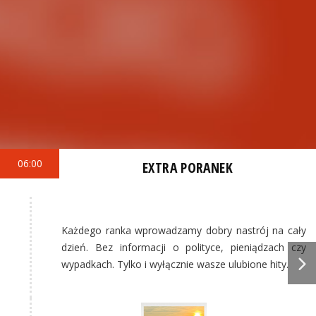
06:00
EXTRA PORANEK
Każdego ranka wprowadzamy dobry nastrój na cały
dzień. Bez informacji o polityce, pieniądzach czy
wypadkach. Tylko i wyłącznie wasze ulubione hity.