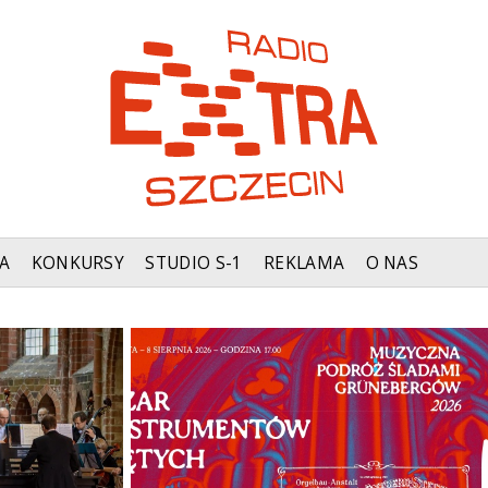
A
KONKURSY
STUDIO S-1
REKLAMA
O NAS