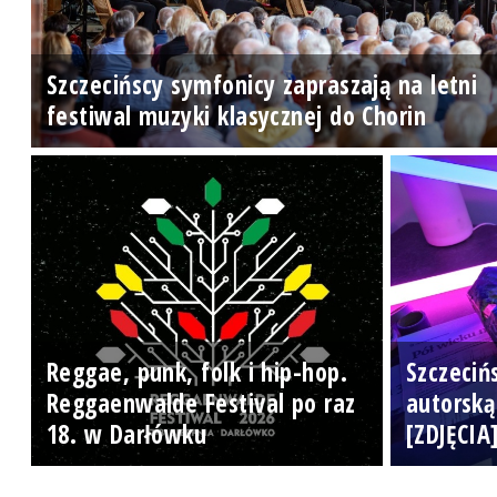
Szczecińscy symfonicy zapraszają na letni
festiwal muzyki klasycznej do Chorin
Reggae, punk, folk i hip-hop.
Szczeciń
Reggaenwalde Festival po raz
autorską
18. w Darłówku
[ZDJĘCIA