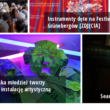
Instrumenty dęte na Festi
Grünebergów [ZDJĘCIA]
ska młodzież tworzy
 instalację artystyczną
]
Sea