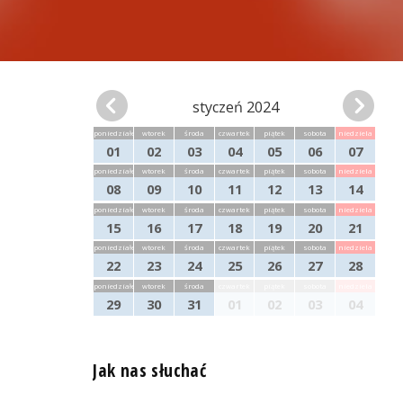
styczeń 2024
poniedziałek
wtorek
środa
czwartek
piątek
sobota
niedziela
01
02
03
04
05
06
07
poniedziałek
wtorek
środa
czwartek
piątek
sobota
niedziela
08
09
10
11
12
13
14
poniedziałek
wtorek
środa
czwartek
piątek
sobota
niedziela
15
16
17
18
19
20
21
poniedziałek
wtorek
środa
czwartek
piątek
sobota
niedziela
22
23
24
25
26
27
28
poniedziałek
wtorek
środa
czwartek
piątek
sobota
niedziela
29
30
31
01
02
03
04
Jak nas słuchać