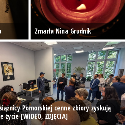
u
Zmarła Nina Grudnik
iążnicy Pomorskiej cenne zbiory zyskują
e życie [WIDEO, ZDJĘCIA]