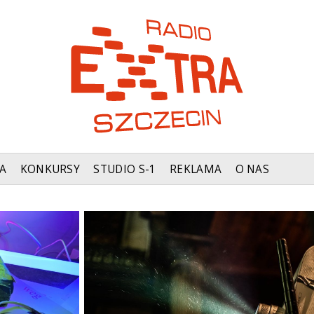
A
KONKURSY
STUDIO S-1
REKLAMA
O NAS