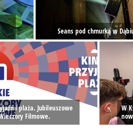
Seans pod chmurką w Dąbi
yjaźń i plaża. Jubileuszowe
W Ks
Wieczory Filmowe.
now