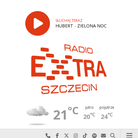
SŁUCHAJ TERAZ
HUBERT - ZIELONA NOC
°C
jutro
pojutrze
21
°C
°C
20
24
Najlepiej po prostu do nas zadzwoń
Odwiedź nas na Facebook-u
Odwiedź nas na X
Odwiedź nas na Instagram-ie
Odwiedź nas na TikTok-u
Szukaj nas na Spotify
Wyślij do nas w
Szukaj