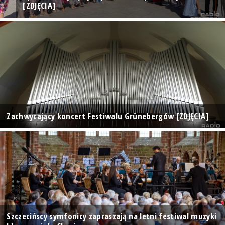
[ZDJĘCIA]
Zachwycający koncert Festiwalu Grünebergów [ZDJĘCIA]
Szczecińscy symfonicy zapraszają na letni festiwal muzyki