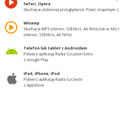
Safari, Opera
Słuchaj w ulubionej przeglądarce. Poleć znajomym :)
Winamp
Słuchaj w MP3 (stereo, 128 kb/s, 44.1kHz) lub w AAC+
(stereo, 128 kb/s, 44.1kHz)
Telefon lub tablet z Androidem
Pobierz aplikację Radia Szczecin Extra
z Google Play
iPad, iPhone, iPod
Pobierz aplikację Radia Szczecin
z AppStore
Odbiornik DAB+
Słuchaj w zachodniej części województwa
zachodniopomorskiego - kanał 11A