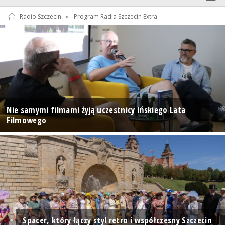
Radio Szczecin
»
Program Radia Szczecin Extra
Nie samymi filmami żyją uczestnicy Ińskiego Lata
Filmowego
Spacer, który łączy styl retro i współczesny Szczecin