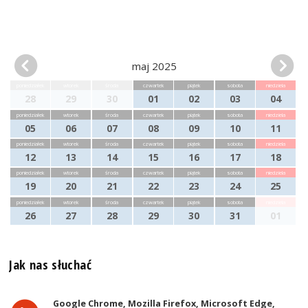
maj 2025
poniedziałek
wtorek
środa
czwartek
piątek
sobota
niedziela
28
29
30
01
02
03
04
poniedziałek
wtorek
środa
czwartek
piątek
sobota
niedziela
05
06
07
08
09
10
11
poniedziałek
wtorek
środa
czwartek
piątek
sobota
niedziela
12
13
14
15
16
17
18
poniedziałek
wtorek
środa
czwartek
piątek
sobota
niedziela
19
20
21
22
23
24
25
poniedziałek
wtorek
środa
czwartek
piątek
sobota
niedziela
26
27
28
29
30
31
01
Jak nas słuchać
Google Chrome, Mozilla Firefox, Microsoft Edge,