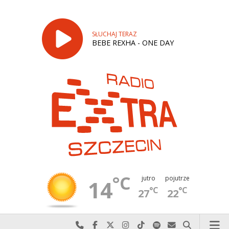
SŁUCHAJ TERAZ
BEBE REXHA - ONE DAY
°C
jutro
pojutrze
14
°C
°C
27
22
Najlepiej po prostu do nas zadzwoń
Odwiedź nas na Facebook-u
Odwiedź nas na X
Odwiedź nas na Instagram-ie
Odwiedź nas na TikTok-u
Szukaj nas na Spotify
Wyślij do nas w
Szukaj