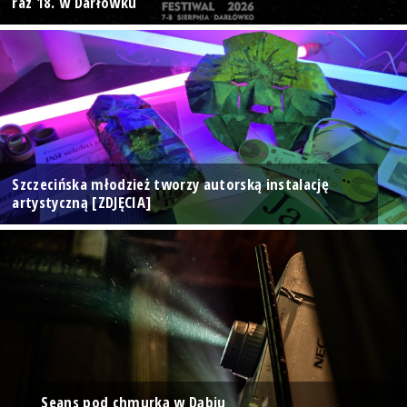
raz 18. w Darłówku
Szczecińska młodzież tworzy autorską instalację
artystyczną [ZDJĘCIA]
Seans pod chmurką w Dąbiu