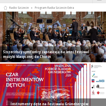
Radio Szczecin
»
Program Radia Szczecin Extra
Szczecińscy symfonicy zapraszają na letni festiwal
muzyki klasycznej do Chorin
Instrumenty dęte na Festiwalu Grünebergów