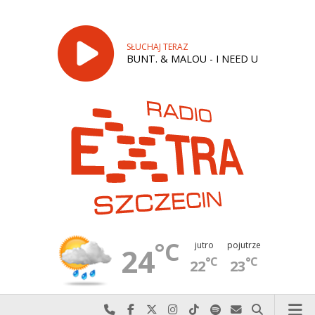
SŁUCHAJ TERAZ
BUNT. & MALOU - I NEED U
°C
jutro
pojutrze
24
°C
°C
22
23
Najlepiej po prostu do nas zadzwoń
Odwiedź nas na Facebook-u
Odwiedź nas na X
Odwiedź nas na Instagram-ie
Odwiedź nas na TikTok-u
Szukaj nas na Spotify
Wyślij do nas w
Szukaj