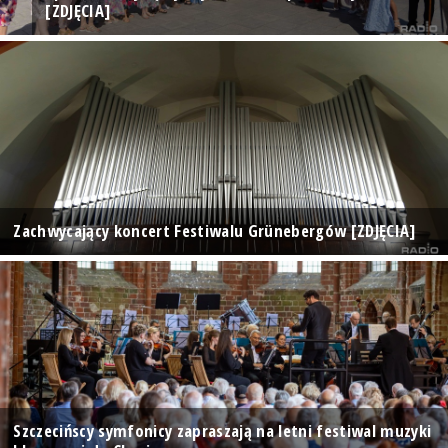
[ZDJĘCIA]
Zachwycający koncert Festiwalu Grünebergów [ZDJĘCIA]
Szczecińscy symfonicy zapraszają na letni festiwal muzyki