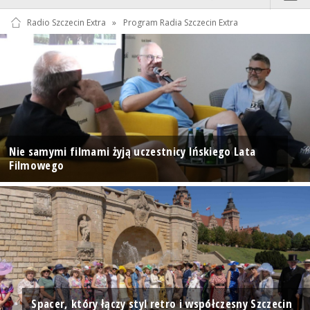
Radio Szczecin Extra
»
Program Radia Szczecin Extra
Nie samymi filmami żyją uczestnicy Ińskiego Lata
Filmowego
Spacer, który łączy styl retro i współczesny Szczecin