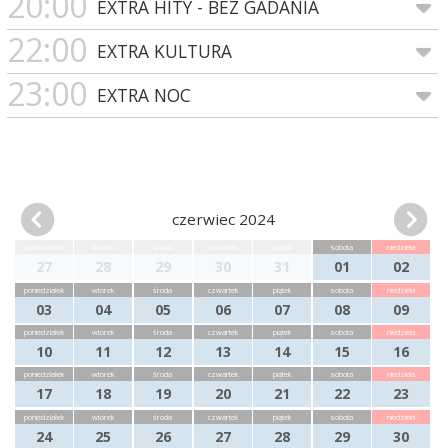
20:00
EXTRA HITY - BEZ GADANIA
22:00
EXTRA KULTURA
23:00
EXTRA NOC
czerwiec 2024
poniedziałek
wtorek
środa
czwartek
piątek
sobota
niedziela
27
28
29
30
31
01
02
poniedziałek
wtorek
środa
czwartek
piątek
sobota
niedziela
03
04
05
06
07
08
09
poniedziałek
wtorek
środa
czwartek
piątek
sobota
niedziela
10
11
12
13
14
15
16
poniedziałek
wtorek
środa
czwartek
piątek
sobota
niedziela
17
18
19
20
21
22
23
poniedziałek
wtorek
środa
czwartek
piątek
sobota
niedziela
24
25
26
27
28
29
30