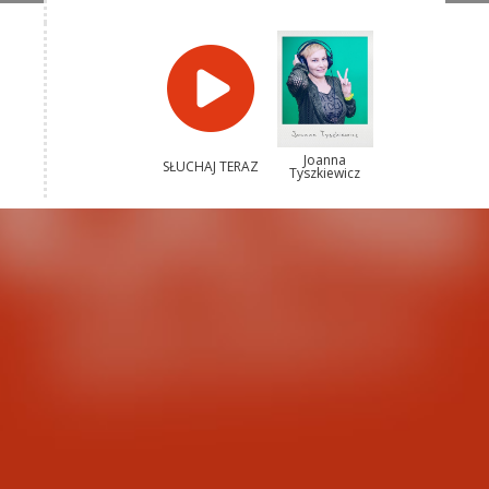
Joanna
SŁUCHAJ TERAZ
Tyszkiewicz