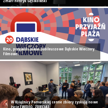
Zmarł Henryk Gęsikowski
Kino, przyjaźń i plaża. Jubileuszowe Dąbskie Wieczory
Filmowe.
W Książnicy Pomorskiej cenne zbiory zyskują nowe
życie [WIDEO, ZDJĘCIA]