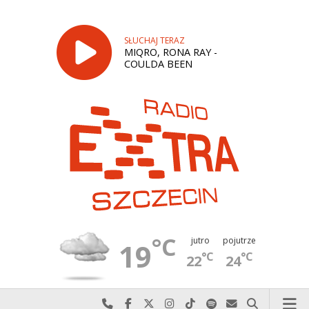
SŁUCHAJ TERAZ
MIQRO, RONA RAY -
COULDA BEEN
°C
jutro
pojutrze
19
°C
°C
22
24
Najlepiej po prostu do nas zadzwoń
Odwiedź nas na Facebook-u
Odwiedź nas na X
Odwiedź nas na Instagram-ie
Odwiedź nas na TikTok-u
Szukaj nas na Spotify
Wyślij do nas w
Szukaj