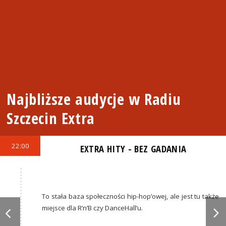
Najbliższe audycje w Radiu
Szczecin Extra
22:00
EXTRA HITY - BEZ GADANIA
To stała baza społeczności hip-hop’owej, ale jest tu także
miejsce dla R’n’B czy DanceHall’u.