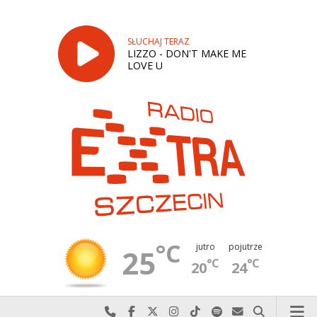
SŁUCHAJ TERAZ
LIZZO - DON'T MAKE ME
LOVE U
°C
jutro
pojutrze
25
°C
°C
20
24
Najlepiej po prostu do nas zadzwoń
Odwiedź nas na Facebook-u
Odwiedź nas na X
Odwiedź nas na Instagram-ie
Odwiedź nas na TikTok-u
Szukaj nas na Spotify
Wyślij do nas w
Szukaj