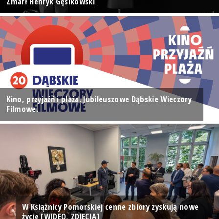
Zmarł Henryk Gęsikowski
Kino, przyjaźń i plaża. Jubileuszowe Dąbskie Wieczory
Filmowe.
W Książnicy Pomorskiej cenne zbiory zyskują nowe
życie [WIDEO, ZDJĘCIA]