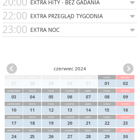
20:00
EXTRA HITY - BEZ GADANIA
22:00
EXTRA PRZEGLĄD TYGODNIA
23:00
EXTRA NOC
czerwiec 2024
poniedziałek
wtorek
środa
czwartek
piątek
sobota
niedziela
27
28
29
30
31
01
02
poniedziałek
wtorek
środa
czwartek
piątek
sobota
niedziela
03
04
05
06
07
08
09
poniedziałek
wtorek
środa
czwartek
piątek
sobota
niedziela
10
11
12
13
14
15
16
poniedziałek
wtorek
środa
czwartek
piątek
sobota
niedziela
17
18
19
20
21
22
23
poniedziałek
wtorek
środa
czwartek
piątek
sobota
niedziela
24
25
26
27
28
29
30