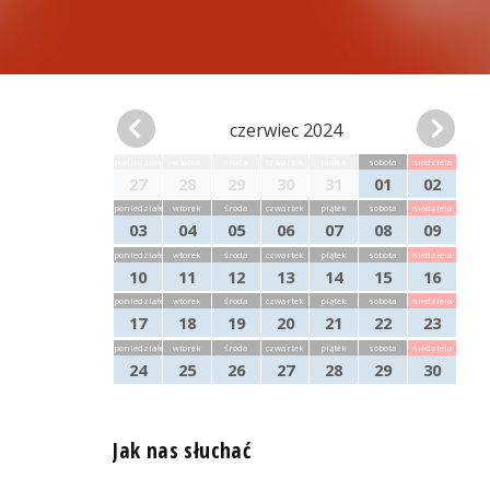
czerwiec 2024
poniedziałek
wtorek
środa
czwartek
piątek
sobota
niedziela
27
28
29
30
31
01
02
poniedziałek
wtorek
środa
czwartek
piątek
sobota
niedziela
03
04
05
06
07
08
09
poniedziałek
wtorek
środa
czwartek
piątek
sobota
niedziela
10
11
12
13
14
15
16
poniedziałek
wtorek
środa
czwartek
piątek
sobota
niedziela
17
18
19
20
21
22
23
poniedziałek
wtorek
środa
czwartek
piątek
sobota
niedziela
24
25
26
27
28
29
30
Jak nas słuchać