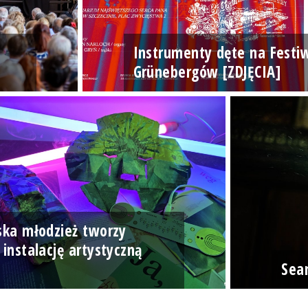
Instrumenty dęte na Festi
Grünebergów [ZDJĘCIA]
ska młodzież tworzy
 instalację artystyczną
]
Sea