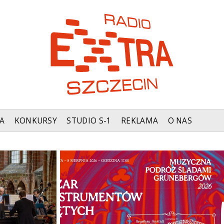
A
KONKURSY
STUDIO S-1
REKLAMA
O NAS