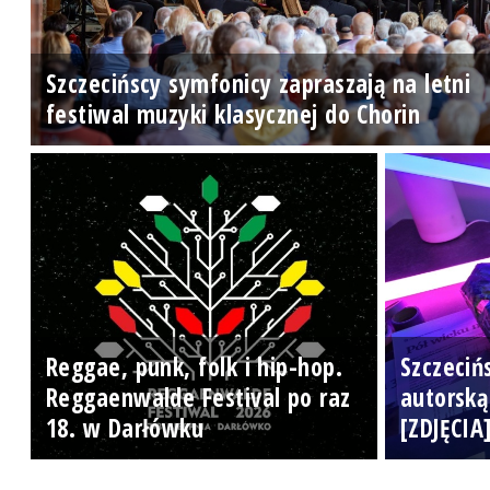
Szczecińscy symfonicy zapraszają na letni
festiwal muzyki klasycznej do Chorin
Reggae, punk, folk i hip-hop.
Szczeciń
Reggaenwalde Festival po raz
autorską
18. w Darłówku
[ZDJĘCIA