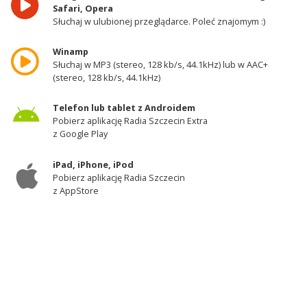
Safari, Opera
Słuchaj w ulubionej przeglądarce. Poleć znajomym :)
Winamp
Słuchaj w MP3 (stereo, 128 kb/s, 44.1kHz) lub w AAC+
(stereo, 128 kb/s, 44.1kHz)
Telefon lub tablet z Androidem
Pobierz aplikację Radia Szczecin Extra
z Google Play
iPad, iPhone, iPod
Pobierz aplikację Radia Szczecin
z AppStore
Odbiornik DAB+
Słuchaj w zachodniej części województwa
zachodniopomorskiego - kanał 11A