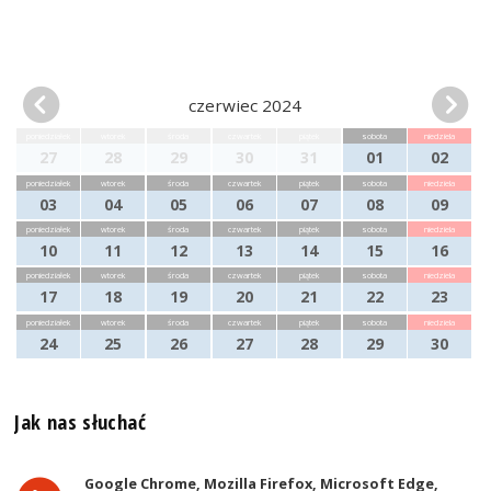
czerwiec 2024
poniedziałek
wtorek
środa
czwartek
piątek
sobota
niedziela
27
28
29
30
31
01
02
poniedziałek
wtorek
środa
czwartek
piątek
sobota
niedziela
03
04
05
06
07
08
09
poniedziałek
wtorek
środa
czwartek
piątek
sobota
niedziela
10
11
12
13
14
15
16
poniedziałek
wtorek
środa
czwartek
piątek
sobota
niedziela
17
18
19
20
21
22
23
poniedziałek
wtorek
środa
czwartek
piątek
sobota
niedziela
24
25
26
27
28
29
30
Jak nas słuchać
Google Chrome, Mozilla Firefox, Microsoft Edge,