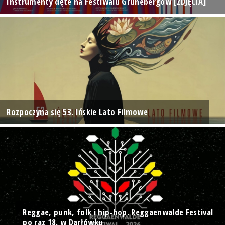
Instrumenty dęte na Festiwalu Grünebergów [ZDJĘCIA]
Rozpoczyna się 53. Ińskie Lato Filmowe
Reggae, punk, folk i hip-hop. Reggaenwalde Festival
po raz 18. w Darłówku