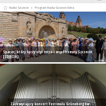
Radio Szczecin
»
Program Radia Szczecin Extra
Spacer, który łączy styl retro i współczesny Szczecin
[ZDJĘCIA]
Zachwycający koncert Festiwalu Grünebergów