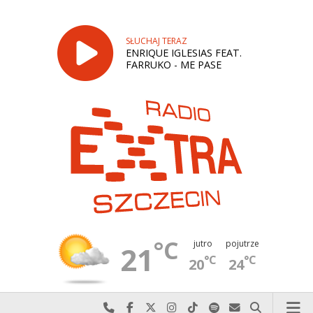
SŁUCHAJ TERAZ
ENRIQUE IGLESIAS FEAT.
FARRUKO - ME PASE
°C
jutro
pojutrze
21
°C
°C
20
24
Najlepiej po prostu do nas zadzwoń
Odwiedź nas na Facebook-u
Odwiedź nas na X
Odwiedź nas na Instagram-ie
Odwiedź nas na TikTok-u
Szukaj nas na Spotify
Wyślij do nas w
Szukaj