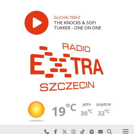
SŁUCHAJ TERAZ
THE KNOCKS & SOFI
TUKKER - ONE ON ONE
°C
jutro
pojutrze
19
°C
°C
30
32
Najlepiej po prostu do nas zadzwoń
Odwiedź nas na Facebook-u
Odwiedź nas na X
Odwiedź nas na Instagram-ie
Odwiedź nas na TikTok-u
Szukaj nas na Spotify
Wyślij do nas w
Szukaj