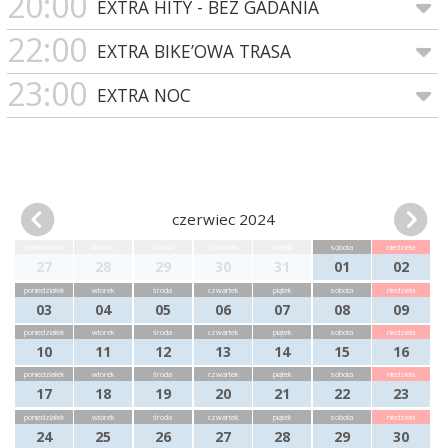
20:00
EXTRA HITY - BEZ GADANIA
22:00
EXTRA BIKE’OWA TRASA
23:00
EXTRA NOC
czerwiec 2024
poniedziałek
wtorek
środa
czwartek
piątek
sobota
niedziela
27
28
29
30
31
01
02
poniedziałek
wtorek
środa
czwartek
piątek
sobota
niedziela
03
04
05
06
07
08
09
poniedziałek
wtorek
środa
czwartek
piątek
sobota
niedziela
10
11
12
13
14
15
16
poniedziałek
wtorek
środa
czwartek
piątek
sobota
niedziela
17
18
19
20
21
22
23
poniedziałek
wtorek
środa
czwartek
piątek
sobota
niedziela
24
25
26
27
28
29
30