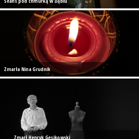
Seans pod chmurką w Dąbiu
Zmarła Nina Grudnik
Zmarł Henryk Gęsikowski