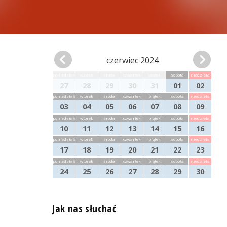
czerwiec 2024
poniedziałek
wtorek
środa
czwartek
piątek
sobota
niedziela
27
28
29
30
31
01
02
poniedziałek
wtorek
środa
czwartek
piątek
sobota
niedziela
03
04
05
06
07
08
09
poniedziałek
wtorek
środa
czwartek
piątek
sobota
niedziela
10
11
12
13
14
15
16
poniedziałek
wtorek
środa
czwartek
piątek
sobota
niedziela
17
18
19
20
21
22
23
poniedziałek
wtorek
środa
czwartek
piątek
sobota
niedziela
24
25
26
27
28
29
30
Jak nas słuchać