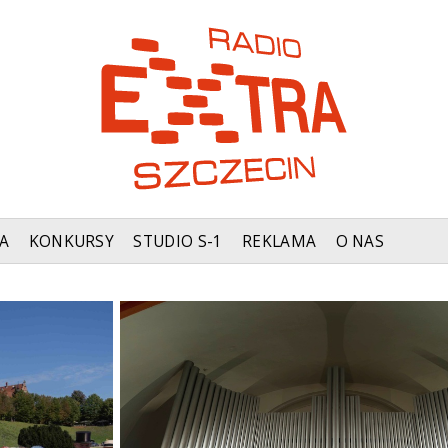
A
KONKURSY
STUDIO S-1
REKLAMA
O NAS