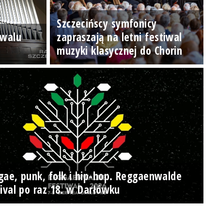
Szczecińscy symfonicy
iwalu
zapraszają na letni festiwal
muzyki klasycznej do Chorin
gae, punk, folk i hip-hop. Reggaenwalde
ival po raz 18. w Darłówku