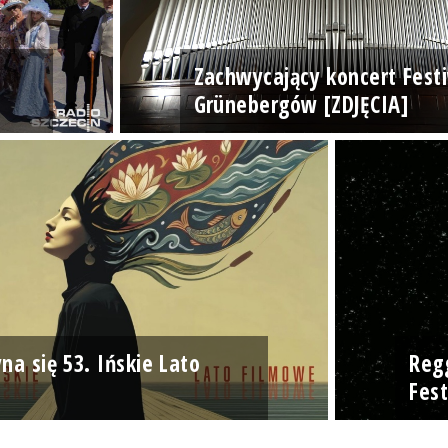
Zachwycający koncert Fest
Grünebergów [ZDJĘCIA]
na się 53. Ińskie Lato
Reg
Fest