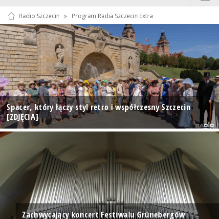
Radio Szczecin
»
Program Radia Szczecin Extra
Spacer, który łączy styl retro i współczesny Szczecin
[ZDJĘCIA]
Zachwycający koncert Festiwalu Grünebergów