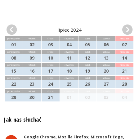
lipiec 2024
poniedziałek
wtorek
środa
czwartek
piątek
sobota
niedziela
01
02
03
04
05
06
07
poniedziałek
wtorek
środa
czwartek
piątek
sobota
niedziela
08
09
10
11
12
13
14
poniedziałek
wtorek
środa
czwartek
piątek
sobota
niedziela
15
16
17
18
19
20
21
poniedziałek
wtorek
środa
czwartek
piątek
sobota
niedziela
22
23
24
25
26
27
28
poniedziałek
wtorek
środa
czwartek
piątek
sobota
niedziela
29
30
31
01
02
03
04
Jak nas słuchać
Google Chrome, Mozilla Firefox, Microsoft Edge,