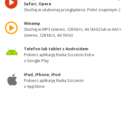
Safari, Opera
Słuchaj w ulubionej przeglądarce. Poleć znajomym :)
Winamp
Słuchaj w MP3 (stereo, 128 kb/s, 44.1kHz) lub w AAC+
(stereo, 128 kb/s, 44.1kHz)
Telefon lub tablet z Androidem
Pobierz aplikację Radia Szczecin Extra
z Google Play
iPad, iPhone, iPod
Pobierz aplikację Radia Szczecin
z AppStore
Odbiornik DAB+
Słuchaj w zachodniej części województwa
zachodniopomorskiego - kanał 11A