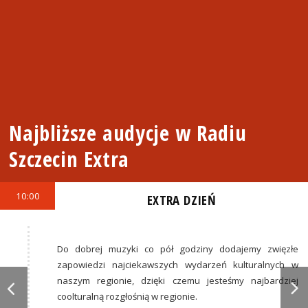
Najbliższe audycje w Radiu
Szczecin Extra
10:00
EXTRA DZIEŃ
Do dobrej muzyki co pół godziny dodajemy zwięzłe
zapowiedzi najciekawszych wydarzeń kulturalnych w
naszym regionie, dzięki czemu jesteśmy najbardziej
coolturalną rozgłośnią w regionie.