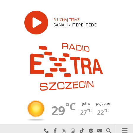
SŁUCHAJ TERAZ
SANAH - ITEPE ITEDE
°C
jutro
pojutrze
29
°C
°C
27
22
Najlepiej po prostu do nas zadzwoń
Odwiedź nas na Facebook-u
Odwiedź nas na X
Odwiedź nas na Instagram-ie
Odwiedź nas na TikTok-u
Szukaj nas na Spotify
Wyślij do nas w
Szukaj