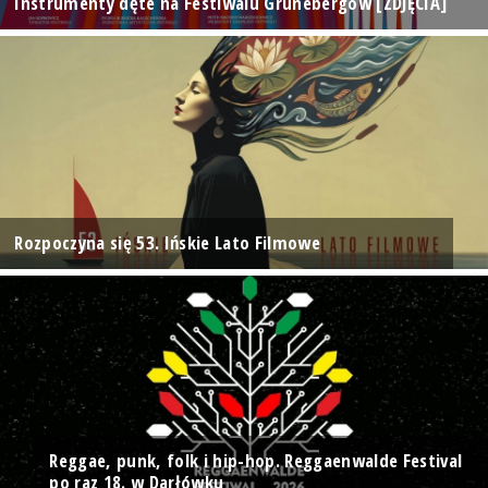
Instrumenty dęte na Festiwalu Grünebergów [ZDJĘCIA]
Rozpoczyna się 53. Ińskie Lato Filmowe
Reggae, punk, folk i hip-hop. Reggaenwalde Festival
po raz 18. w Darłówku