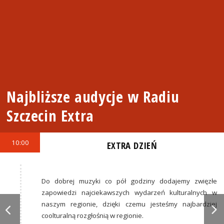
Najbliższe audycje w Radiu
Szczecin Extra
10:00
EXTRA DZIEŃ
Do dobrej muzyki co pół godziny dodajemy zwięzłe
zapowiedzi najciekawszych wydarzeń kulturalnych w
naszym regionie, dzięki czemu jesteśmy najbardziej
coolturalną rozgłośnią w regionie.