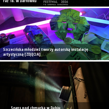
raz 18. w Darłówku
Szczecińska młodzież tworzy autorską instalację
artystyczną [ZDJĘCIA]
Seans pod chmurką w Dąbiu