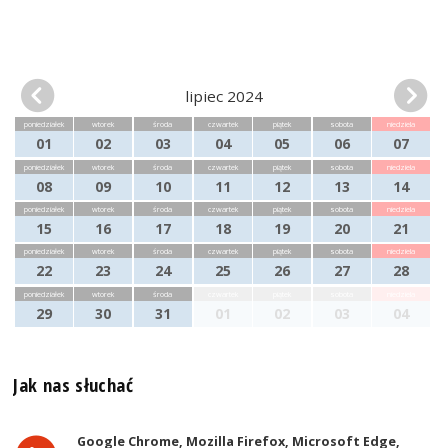
lipiec 2024
poniedziałek
wtorek
środa
czwartek
piątek
sobota
niedziela
01
02
03
04
05
06
07
poniedziałek
wtorek
środa
czwartek
piątek
sobota
niedziela
08
09
10
11
12
13
14
poniedziałek
wtorek
środa
czwartek
piątek
sobota
niedziela
15
16
17
18
19
20
21
poniedziałek
wtorek
środa
czwartek
piątek
sobota
niedziela
22
23
24
25
26
27
28
poniedziałek
wtorek
środa
czwartek
piątek
sobota
niedziela
29
30
31
01
02
03
04
Jak nas słuchać
Google Chrome, Mozilla Firefox, Microsoft Edge,