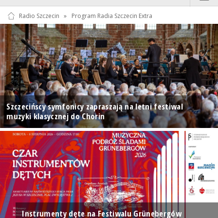
Radio Szczecin
»
Program Radia Szczecin Extra
Szczecińscy symfonicy zapraszają na letni festiwal
muzyki klasycznej do Chorin
Instrumenty dęte na Festiwalu Grünebergów