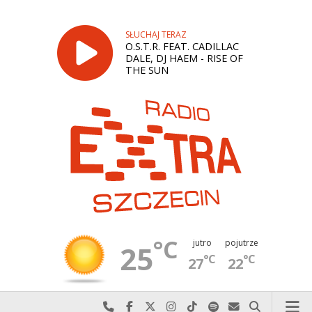
SŁUCHAJ TERAZ
O.S.T.R. FEAT. CADILLAC
DALE, DJ HAEM - RISE OF
THE SUN
°C
jutro
pojutrze
25
°C
°C
27
22
Najlepiej po prostu do nas zadzwoń
Odwiedź nas na Facebook-u
Odwiedź nas na X
Odwiedź nas na Instagram-ie
Odwiedź nas na TikTok-u
Szukaj nas na Spotify
Wyślij do nas w
Szukaj