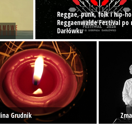
Reggae, punk, folk i hip-ho
Reggaenwalde Festival po 
Darłówku
ina Grudnik
Zma