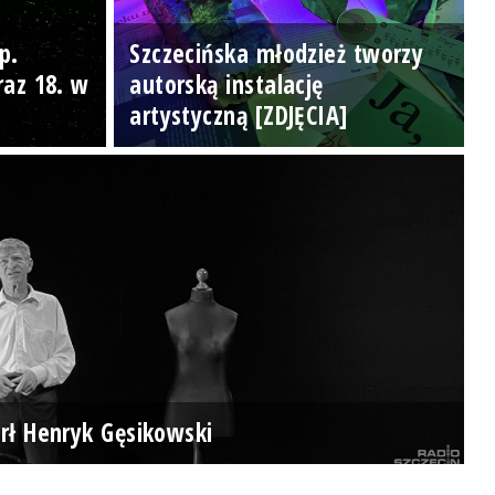
p.
Szczecińska młodzież tworzy
raz 18. w
autorską instalację
artystyczną [ZDJĘCIA]
rł Henryk Gęsikowski