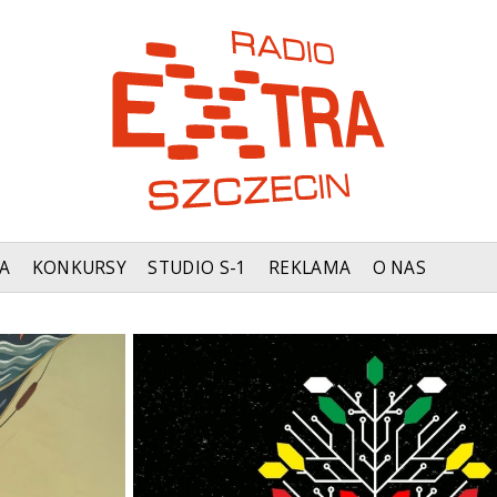
A
KONKURSY
STUDIO S-1
REKLAMA
O NAS