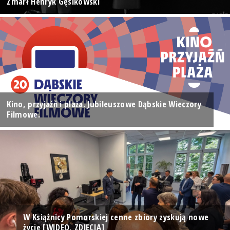
Zmarł Henryk Gęsikowski
Kino, przyjaźń i plaża. Jubileuszowe Dąbskie Wieczory
Filmowe.
W Książnicy Pomorskiej cenne zbiory zyskują nowe
życie [WIDEO, ZDJĘCIA]