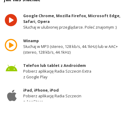
Google Chrome, Mozilla Firefox, Microsoft Edge,
Safari, Opera
Słuchaj w ulubionej przeglądarce. Poleć znajomym :)
Winamp
Słuchaj w MP3 (stereo, 128 kb/s, 44.1kHz) lub w AAC+
(stereo, 128 kb/s, 44.1kHz)
Telefon lub tablet z Androidem
Pobierz aplikację Radia Szczecin Extra
z Google Play
iPad, iPhone, iPod
Pobierz aplikację Radia Szczecin
z AppStore
Odbiornik DAB+
Słuchaj w zachodniej części województwa
zachodniopomorskiego - kanał 11A