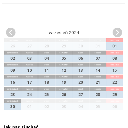
wrzesień 2024
poniedziałek
wtorek
środa
czwartek
piątek
sobota
niedziela
26
27
28
29
30
31
01
poniedziałek
wtorek
środa
czwartek
piątek
sobota
niedziela
02
03
04
05
06
07
08
poniedziałek
wtorek
środa
czwartek
piątek
sobota
niedziela
09
10
11
12
13
14
15
poniedziałek
wtorek
środa
czwartek
piątek
sobota
niedziela
16
17
18
19
20
21
22
poniedziałek
wtorek
środa
czwartek
piątek
sobota
niedziela
23
24
25
26
27
28
29
poniedziałek
wtorek
środa
czwartek
piątek
sobota
niedziela
30
01
02
03
04
05
06
Jak nas słuchać