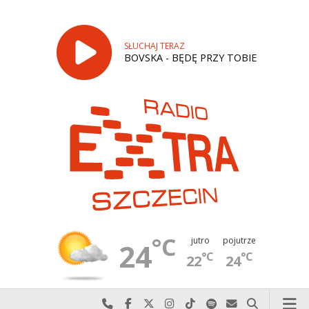
SŁUCHAJ TERAZ
BOVSKA - BĘDĘ PRZY TOBIE
°C
jutro
pojutrze
24
°C
°C
22
24
Najlepiej po prostu do nas zadzwoń
Odwiedź nas na Facebook-u
Odwiedź nas na X
Odwiedź nas na Instagram-ie
Odwiedź nas na TikTok-u
Szukaj nas na Spotify
Wyślij do nas w
Szukaj