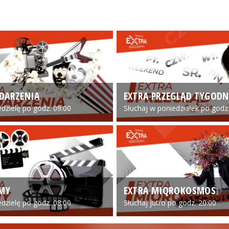
DARZENIA
EXTRA PRZEGLĄD TYGODN
edzielę po godz. 09:00
Słuchaj w poniedziałek po godz.
LMY
EXTRA MIQROKOSMOS
edzielę po godz. 08:00
Słuchaj jutro po godz. 20:00