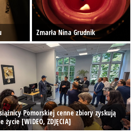
u
Zmarła Nina Grudnik
iążnicy Pomorskiej cenne zbiory zyskują
e życie [WIDEO, ZDJĘCIA]