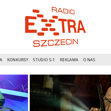
A
KONKURSY
STUDIO S-1
REKLAMA
O NAS