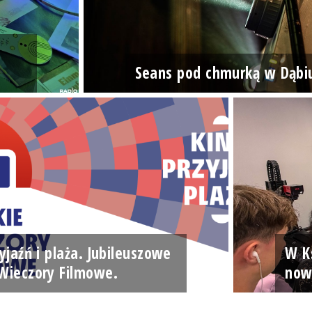
Seans pod chmurką w Dąbi
yjaźń i plaża. Jubileuszowe
W Ks
Wieczory Filmowe.
now