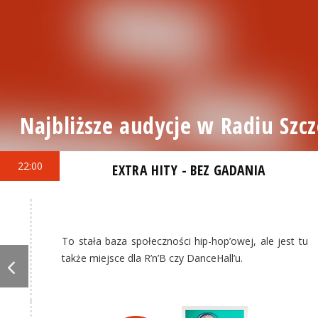
Najbliższe audycje w Radiu Szcz
22:00
EXTRA HITY - BEZ GADANIA
To stała baza społeczności hip-hop’owej, ale jest tu
także miejsce dla R’n’B czy DanceHall’u.