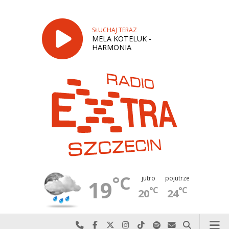
SŁUCHAJ TERAZ
MELA KOTELUK -
HARMONIA
°C
jutro
pojutrze
19
°C
°C
20
24
Najlepiej po prostu do nas zadzwoń
Odwiedź nas na Facebook-u
Odwiedź nas na X
Odwiedź nas na Instagram-ie
Odwiedź nas na TikTok-u
Szukaj nas na Spotify
Wyślij do nas w
Szukaj