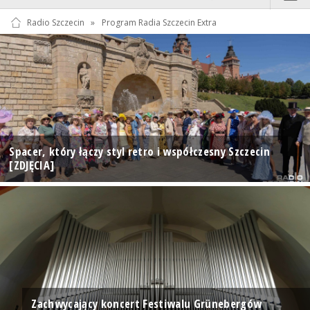
Radio Szczecin
»
Program Radia Szczecin Extra
Spacer, który łączy styl retro i współczesny Szczecin
[ZDJĘCIA]
Zachwycający koncert Festiwalu Grünebergów