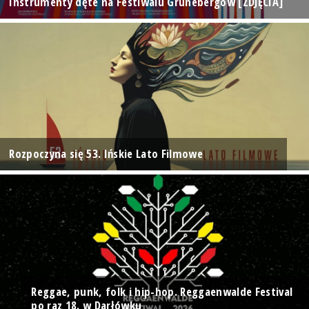
Instrumenty dęte na Festiwalu Grünebergów [ZDJĘCIA]
Rozpoczyna się 53. Ińskie Lato Filmowe
Reggae, punk, folk i hip-hop. Reggaenwalde Festival
po raz 18. w Darłówku