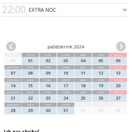
22:00
EXTRA NOC
październik 2024
poniedziałek
wtorek
środa
czwartek
piątek
sobota
niedziela
30
01
02
03
04
05
06
poniedziałek
wtorek
środa
czwartek
piątek
sobota
niedziela
07
08
09
10
11
12
13
poniedziałek
wtorek
środa
czwartek
piątek
sobota
niedziela
14
15
16
17
18
19
20
poniedziałek
wtorek
środa
czwartek
piątek
sobota
niedziela
21
22
23
24
25
26
27
poniedziałek
wtorek
środa
czwartek
piątek
sobota
niedziela
28
29
30
31
01
02
03
Jak nas słuchać