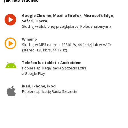
Google Chrome, Mozilla Firefox, Microsoft Edge,
Safari, Opera
Słuchaj w ulubionej przeglądarce. Poleć znajomym :)
Winamp
Słuchaj w MP3 (stereo, 128 kb/s, 44.1kHz) lub w AAC+
(stereo, 128 kb/s, 44.1kHz)
Telefon lub tablet z Androidem
Pobierz aplikację Radia Szczecin Extra
z Google Play
iPad, iPhone, iPod
Pobierz aplikację Radia Szczecin
z AppStore
Odbiornik DAB+
Słuchaj w zachodniej części województwa
zachodniopomorskiego - kanał 11A