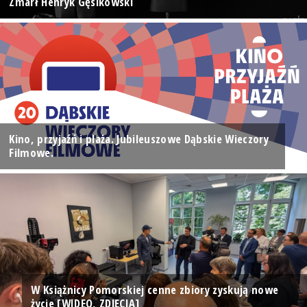
Zmarł Henryk Gęsikowski
Kino, przyjaźń i plaża. Jubileuszowe Dąbskie Wieczory
Filmowe.
W Książnicy Pomorskiej cenne zbiory zyskują nowe
życie [WIDEO, ZDJĘCIA]