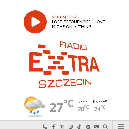
SŁUCHAJ TERAZ
LOST FREQUENCIES - LOVE
IS THE ONLY THING
°C
jutro
pojutrze
27
°C
°C
20
24
Najlepiej po prostu do nas zadzwoń
Odwiedź nas na Facebook-u
Odwiedź nas na X
Odwiedź nas na Instagram-ie
Odwiedź nas na TikTok-u
Szukaj nas na Spotify
Wyślij do nas w
Szukaj