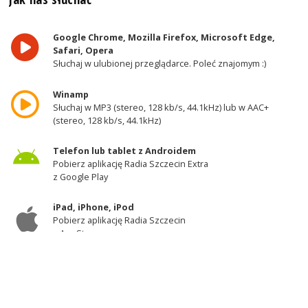
Google Chrome, Mozilla Firefox, Microsoft Edge,
Safari, Opera
Słuchaj w ulubionej przeglądarce. Poleć znajomym :)
Winamp
Słuchaj w MP3 (stereo, 128 kb/s, 44.1kHz) lub w AAC+
(stereo, 128 kb/s, 44.1kHz)
Telefon lub tablet z Androidem
Pobierz aplikację Radia Szczecin Extra
z Google Play
iPad, iPhone, iPod
Pobierz aplikację Radia Szczecin
z AppStore
Odbiornik DAB+
Słuchaj w zachodniej części województwa
zachodniopomorskiego - kanał 11A