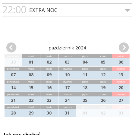
22:00
EXTRA NOC
październik 2024
poniedziałek
wtorek
środa
czwartek
piątek
sobota
niedziela
30
01
02
03
04
05
06
poniedziałek
wtorek
środa
czwartek
piątek
sobota
niedziela
07
08
09
10
11
12
13
poniedziałek
wtorek
środa
czwartek
piątek
sobota
niedziela
14
15
16
17
18
19
20
poniedziałek
wtorek
środa
czwartek
piątek
sobota
niedziela
21
22
23
24
25
26
27
poniedziałek
wtorek
środa
czwartek
piątek
sobota
niedziela
28
29
30
31
01
02
03
Jak nas słuchać