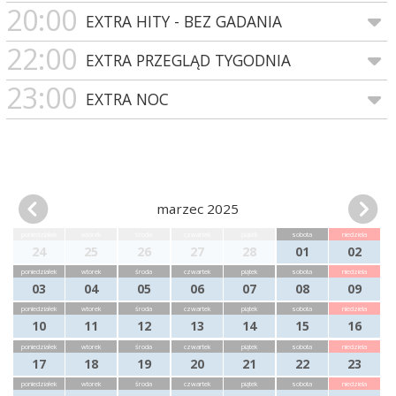
20:00
EXTRA HITY - BEZ GADANIA
22:00
EXTRA PRZEGLĄD TYGODNIA
23:00
EXTRA NOC
marzec 2025
poniedziałek
wtorek
środa
czwartek
piątek
sobota
niedziela
24
25
26
27
28
01
02
poniedziałek
wtorek
środa
czwartek
piątek
sobota
niedziela
03
04
05
06
07
08
09
poniedziałek
wtorek
środa
czwartek
piątek
sobota
niedziela
10
11
12
13
14
15
16
poniedziałek
wtorek
środa
czwartek
piątek
sobota
niedziela
17
18
19
20
21
22
23
poniedziałek
wtorek
środa
czwartek
piątek
sobota
niedziela