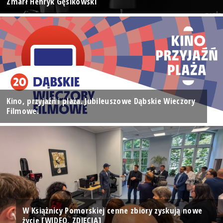
Zmarł Henryk Gęsikowski
Kino, przyjaźń i plaża. Jubileuszowe Dąbskie Wieczory
Filmowe.
W Książnicy Pomorskiej cenne zbiory zyskują nowe
życie [WIDEO, ZDJĘCIA]