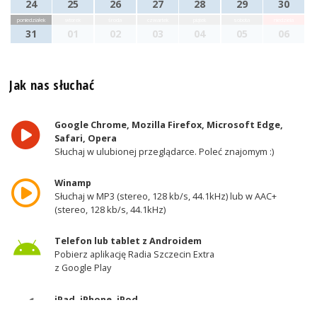
24
25
26
27
28
29
30
poniedziałek
wtorek
środa
czwartek
piątek
sobota
niedziela
31
01
02
03
04
05
06
Jak nas słuchać
Google Chrome, Mozilla Firefox, Microsoft Edge,
Safari, Opera
Słuchaj w ulubionej przeglądarce. Poleć znajomym :)
Winamp
Słuchaj w MP3 (stereo, 128 kb/s, 44.1kHz) lub w AAC+
(stereo, 128 kb/s, 44.1kHz)
Telefon lub tablet z Androidem
Pobierz aplikację Radia Szczecin Extra
z Google Play
iPad, iPhone, iPod
Pobierz aplikację Radia Szczecin