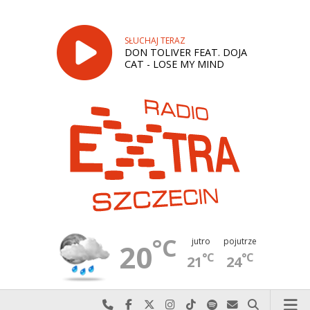
SŁUCHAJ TERAZ
DON TOLIVER FEAT. DOJA
CAT - LOSE MY MIND
°C
jutro
pojutrze
20
°C
°C
21
24
Najlepiej po prostu do nas zadzwoń
Odwiedź nas na Facebook-u
Odwiedź nas na X
Odwiedź nas na Instagram-ie
Odwiedź nas na TikTok-u
Szukaj nas na Spotify
Wyślij do nas w
Szukaj