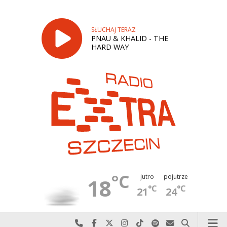
SŁUCHAJ TERAZ
PNAU & KHALID - THE
HARD WAY
°C
jutro
pojutrze
18
°C
°C
21
24
Najlepiej po prostu do nas zadzwoń
Odwiedź nas na Facebook-u
Odwiedź nas na X
Odwiedź nas na Instagram-ie
Odwiedź nas na TikTok-u
Szukaj nas na Spotify
Wyślij do nas w
Szukaj