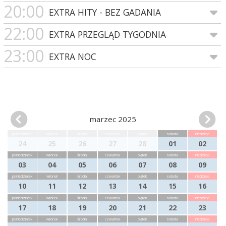
20:00
EXTRA HITY - BEZ GADANIA
22:00
EXTRA PRZEGLĄD TYGODNIA
23:00
EXTRA NOC
marzec 2025
poniedziałek
wtorek
środa
czwartek
piątek
sobota
niedziela
24
25
26
27
28
01
02
poniedziałek
wtorek
środa
czwartek
piątek
sobota
niedziela
03
04
05
06
07
08
09
poniedziałek
wtorek
środa
czwartek
piątek
sobota
niedziela
10
11
12
13
14
15
16
poniedziałek
wtorek
środa
czwartek
piątek
sobota
niedziela
17
18
19
20
21
22
23
poniedziałek
wtorek
środa
czwartek
piątek
sobota
niedziela