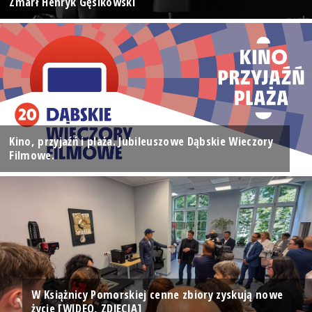
Zmarł Henryk Gęsikowski
Kino, przyjaźń i plaża. Jubileuszowe Dąbskie Wieczory
Filmowe.
W Książnicy Pomorskiej cenne zbiory zyskują nowe
życie [WIDEO, ZDJĘCIA]