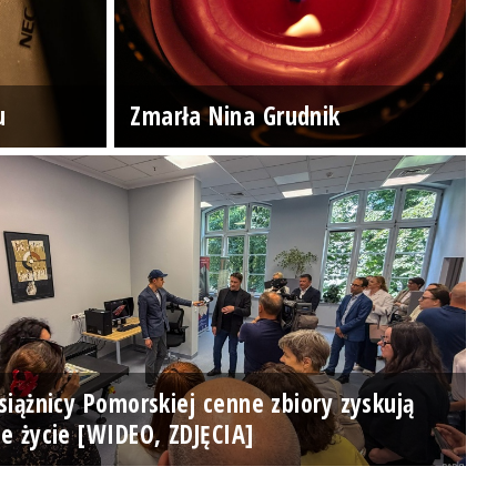
u
Zmarła Nina Grudnik
iążnicy Pomorskiej cenne zbiory zyskują
e życie [WIDEO, ZDJĘCIA]