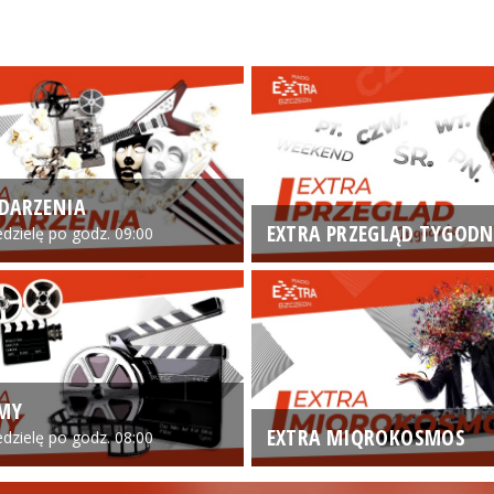
DARZENIA
EXTRA PRZEGLĄD TYGODN
edzielę po godz. 09:00
LMY
EXTRA MIQROKOSMOS
edzielę po godz. 08:00