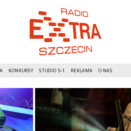
A
KONKURSY
STUDIO S-1
REKLAMA
O NAS