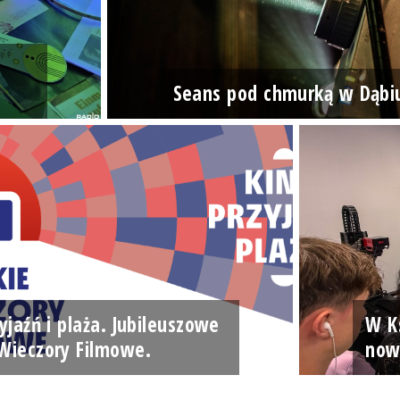
Seans pod chmurką w Dąbi
yjaźń i plaża. Jubileuszowe
W Ks
Wieczory Filmowe.
now