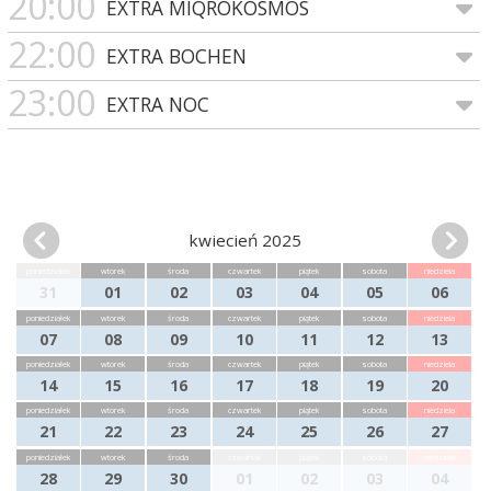
20:00
EXTRA MIQROKOSMOS
22:00
EXTRA BOCHEN
23:00
EXTRA NOC
kwiecień 2025
poniedziałek
wtorek
środa
czwartek
piątek
sobota
niedziela
31
01
02
03
04
05
06
poniedziałek
wtorek
środa
czwartek
piątek
sobota
niedziela
07
08
09
10
11
12
13
poniedziałek
wtorek
środa
czwartek
piątek
sobota
niedziela
14
15
16
17
18
19
20
poniedziałek
wtorek
środa
czwartek
piątek
sobota
niedziela
21
22
23
24
25
26
27
poniedziałek
wtorek
środa
czwartek
piątek
sobota
niedziela
28
29
30
01
02
03
04