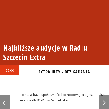
Najbliższe audycje w Radiu
Szczecin Extra
22:00
EXTRA HITY - BEZ GADANIA
To stała baza społeczności hip-hop’owej, ale jest tu także
miejsce dla R’n’B czy DanceHall’u.