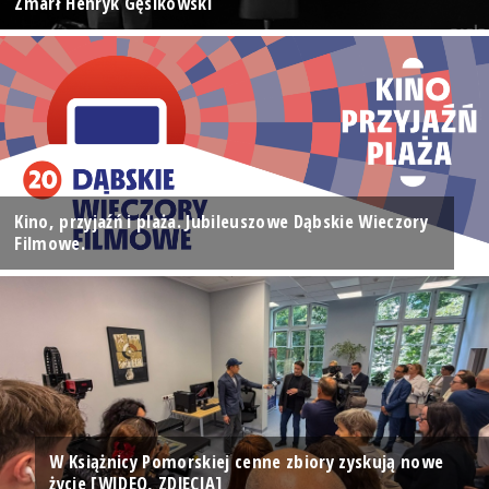
Zmarł Henryk Gęsikowski
Kino, przyjaźń i plaża. Jubileuszowe Dąbskie Wieczory
Filmowe.
W Książnicy Pomorskiej cenne zbiory zyskują nowe
życie [WIDEO, ZDJĘCIA]