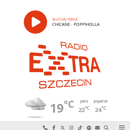
SŁUCHAJ TERAZ
CHICANE - POPPIHOLLA
°C
jutro
pojutrze
19
°C
°C
22
24
Najlepiej po prostu do nas zadzwoń
Odwiedź nas na Facebook-u
Odwiedź nas na X
Odwiedź nas na Instagram-ie
Odwiedź nas na TikTok-u
Szukaj nas na Spotify
Wyślij do nas w
Szukaj