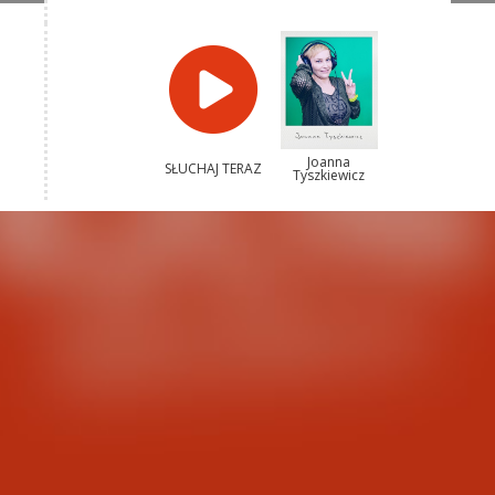
Joanna
SŁUCHAJ TERAZ
Tyszkiewicz