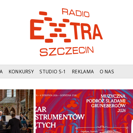
A
KONKURSY
STUDIO S-1
REKLAMA
O NAS