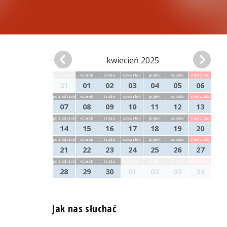
kwiecień 2025
poniedziałek
wtorek
środa
czwartek
piątek
sobota
niedziela
31
01
02
03
04
05
06
poniedziałek
wtorek
środa
czwartek
piątek
sobota
niedziela
07
08
09
10
11
12
13
poniedziałek
wtorek
środa
czwartek
piątek
sobota
niedziela
14
15
16
17
18
19
20
poniedziałek
wtorek
środa
czwartek
piątek
sobota
niedziela
21
22
23
24
25
26
27
poniedziałek
wtorek
środa
czwartek
piątek
sobota
niedziela
28
29
30
01
02
03
04
Jak nas słuchać