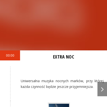
00:00
EXTRA NOC
Uniwersalna muzyka nocnych marków, przy której
każda czynność będzie jeszcze przyjemniejsza.