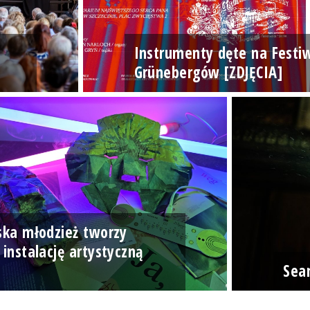
Instrumenty dęte na Festi
Grünebergów [ZDJĘCIA]
ska młodzież tworzy
 instalację artystyczną
]
Sea