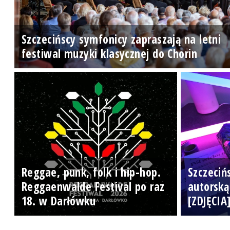
Szczecińscy symfonicy zapraszają na letni
festiwal muzyki klasycznej do Chorin
Reggae, punk, folk i hip-hop.
Szczeciń
Reggaenwalde Festival po raz
autorską
18. w Darłówku
[ZDJĘCIA