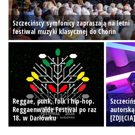
Szczecińscy symfonicy zapraszają na letni
festiwal muzyki klasycznej do Chorin
Reggae, punk, folk i hip-hop.
Szczeciń
Reggaenwalde Festival po raz
autorską
18. w Darłówku
[ZDJĘCIA