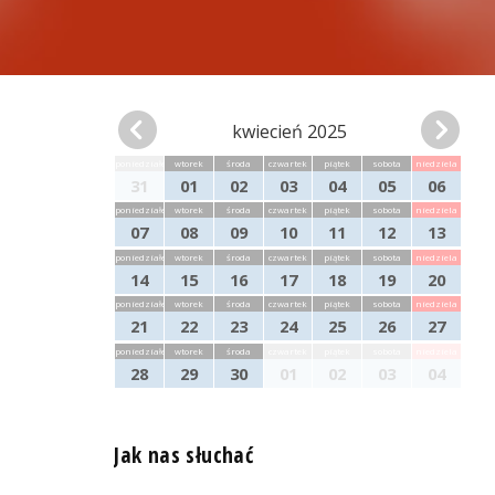
kwiecień 2025
poniedziałek
wtorek
środa
czwartek
piątek
sobota
niedziela
31
01
02
03
04
05
06
poniedziałek
wtorek
środa
czwartek
piątek
sobota
niedziela
07
08
09
10
11
12
13
poniedziałek
wtorek
środa
czwartek
piątek
sobota
niedziela
14
15
16
17
18
19
20
poniedziałek
wtorek
środa
czwartek
piątek
sobota
niedziela
21
22
23
24
25
26
27
poniedziałek
wtorek
środa
czwartek
piątek
sobota
niedziela
28
29
30
01
02
03
04
Jak nas słuchać