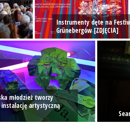
Instrumenty dęte na Festi
Grünebergów [ZDJĘCIA]
ska młodzież tworzy
 instalację artystyczną
]
Sea