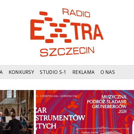
A
KONKURSY
STUDIO S-1
REKLAMA
O NAS