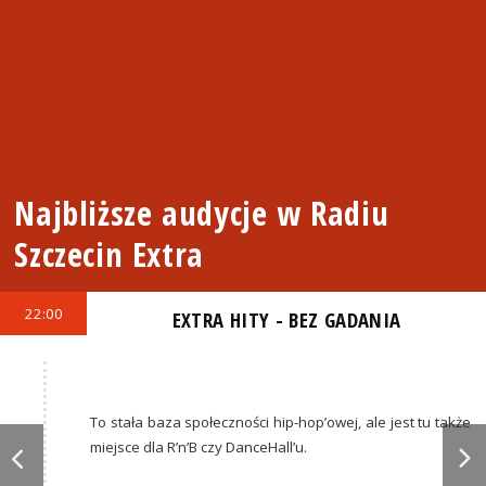
Najbliższe audycje w Radiu
Szczecin Extra
22:00
EXTRA HITY - BEZ GADANIA
To stała baza społeczności hip-hop’owej, ale jest tu także
miejsce dla R’n’B czy DanceHall’u.