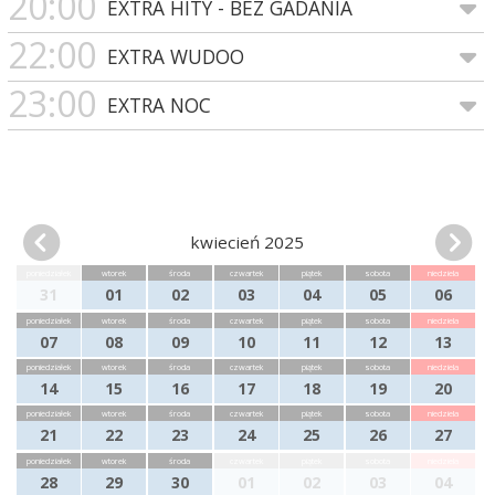
20:00
EXTRA HITY - BEZ GADANIA
22:00
EXTRA WUDOO
23:00
EXTRA NOC
kwiecień 2025
poniedziałek
wtorek
środa
czwartek
piątek
sobota
niedziela
31
01
02
03
04
05
06
poniedziałek
wtorek
środa
czwartek
piątek
sobota
niedziela
07
08
09
10
11
12
13
poniedziałek
wtorek
środa
czwartek
piątek
sobota
niedziela
14
15
16
17
18
19
20
poniedziałek
wtorek
środa
czwartek
piątek
sobota
niedziela
21
22
23
24
25
26
27
poniedziałek
wtorek
środa
czwartek
piątek
sobota
niedziela
28
29
30
01
02
03
04