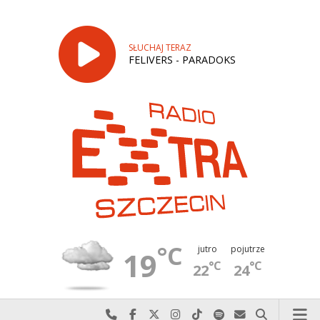
SŁUCHAJ TERAZ
FELIVERS - PARADOKS
°C
jutro
pojutrze
19
°C
°C
22
24
Najlepiej po prostu do nas zadzwoń
Odwiedź nas na Facebook-u
Odwiedź nas na X
Odwiedź nas na Instagram-ie
Odwiedź nas na TikTok-u
Szukaj nas na Spotify
Wyślij do nas w
Szukaj