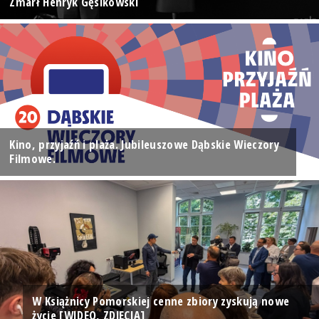
Zmarł Henryk Gęsikowski
Kino, przyjaźń i plaża. Jubileuszowe Dąbskie Wieczory
Filmowe.
W Książnicy Pomorskiej cenne zbiory zyskują nowe
życie [WIDEO, ZDJĘCIA]