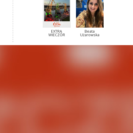
EXTRA
Beata
WIECZÓR
Użarowska