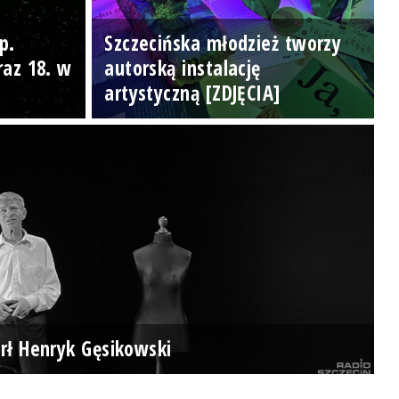
p.
Szczecińska młodzież tworzy
raz 18. w
autorską instalację
artystyczną [ZDJĘCIA]
rł Henryk Gęsikowski