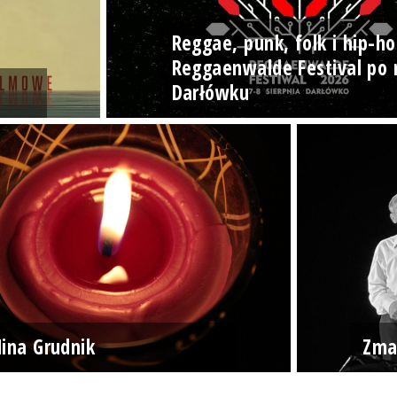
Reggae, punk, folk i hip-ho
Reggaenwalde Festival po 
Darłówku
ina Grudnik
Zma