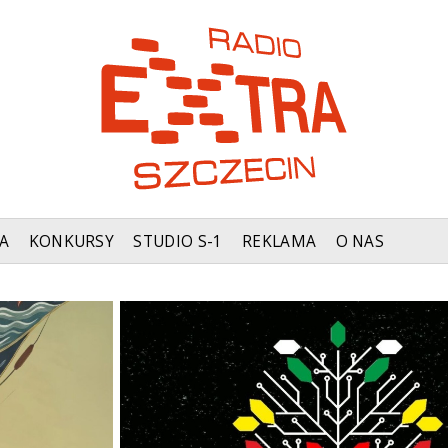
A
KONKURSY
STUDIO S-1
REKLAMA
O NAS