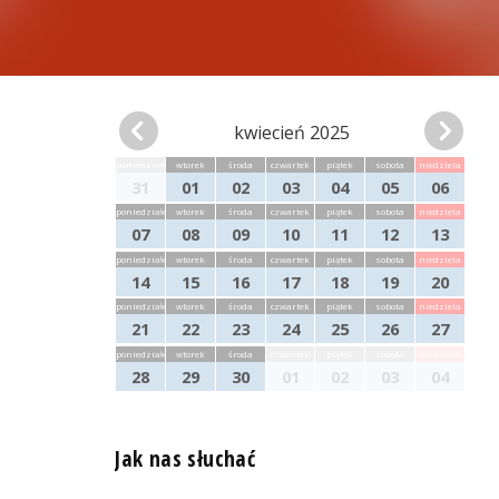
kwiecień 2025
poniedziałek
wtorek
środa
czwartek
piątek
sobota
niedziela
31
01
02
03
04
05
06
poniedziałek
wtorek
środa
czwartek
piątek
sobota
niedziela
07
08
09
10
11
12
13
poniedziałek
wtorek
środa
czwartek
piątek
sobota
niedziela
14
15
16
17
18
19
20
poniedziałek
wtorek
środa
czwartek
piątek
sobota
niedziela
21
22
23
24
25
26
27
poniedziałek
wtorek
środa
czwartek
piątek
sobota
niedziela
28
29
30
01
02
03
04
Jak nas słuchać