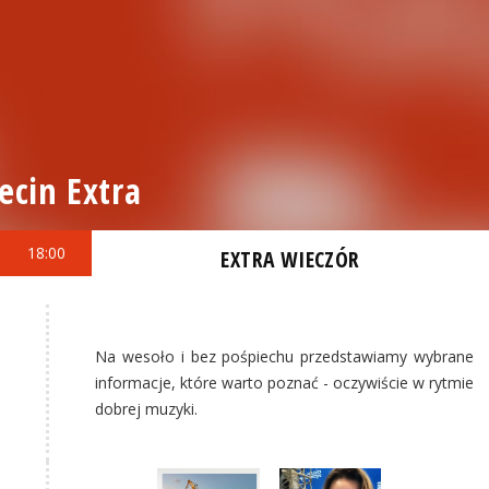
ecin Extra
18:00
EXTRA WIECZÓR
Na wesoło i bez pośpiechu przedstawiamy wybrane
informacje, które warto poznać - oczywiście w rytmie
dobrej muzyki.