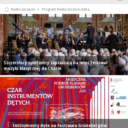
Radio Szczecin
»
Program Radia Szczecin Extra
Szczecińscy symfonicy zapraszają na letni festiwal
muzyki klasycznej do Chorin
Instrumenty dęte na Festiwalu Grünebergów