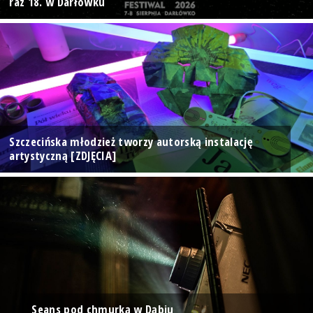
raz 18. w Darłówku
Szczecińska młodzież tworzy autorską instalację
artystyczną [ZDJĘCIA]
Seans pod chmurką w Dąbiu