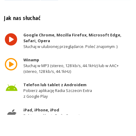
Jak nas słuchać
Google Chrome, Mozilla Firefox, Microsoft Edge,
Safari, Opera
Słuchaj w ulubionej przeglądarce. Poleć znajomym :)
Winamp
Słuchaj w MP3 (stereo, 128 kb/s, 44.1kHz) lub w AAC+
(stereo, 128 kb/s, 44.1kHz)
Telefon lub tablet z Androidem
Pobierz aplikację Radia Szczecin Extra
z Google Play
iPad, iPhone, iPod
Pobierz aplikację Radia Szczecin
z AppStore
Odbiornik DAB+