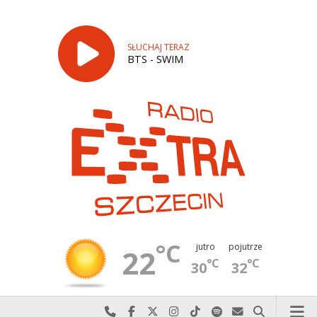
SŁUCHAJ TERAZ
BTS - SWIM
°C
jutro
pojutrze
22
°C
°C
30
32
Najlepiej po prostu do nas zadzwoń
Odwiedź nas na Facebook-u
Odwiedź nas na X
Odwiedź nas na Instagram-ie
Odwiedź nas na TikTok-u
Szukaj nas na Spotify
Wyślij do nas w
Szukaj