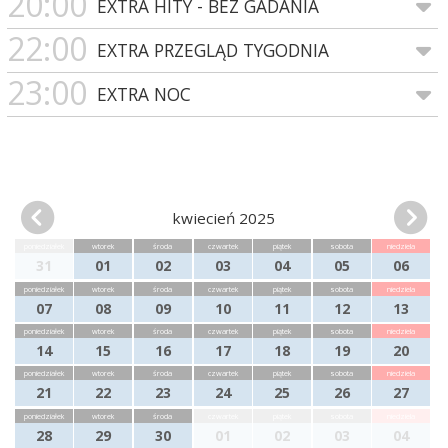
20:00
EXTRA HITY - BEZ GADANIA
22:00
EXTRA PRZEGLĄD TYGODNIA
23:00
EXTRA NOC
kwiecień 2025
poniedziałek
wtorek
środa
czwartek
piątek
sobota
niedziela
31
01
02
03
04
05
06
poniedziałek
wtorek
środa
czwartek
piątek
sobota
niedziela
07
08
09
10
11
12
13
poniedziałek
wtorek
środa
czwartek
piątek
sobota
niedziela
14
15
16
17
18
19
20
poniedziałek
wtorek
środa
czwartek
piątek
sobota
niedziela
21
22
23
24
25
26
27
poniedziałek
wtorek
środa
czwartek
piątek
sobota
niedziela
28
29
30
01
02
03
04