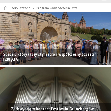
Radio Szczecin
»
Program Radia Szczecin Extra
Spacer, który łączy styl retro i współczesny Szczecin
[ZDJĘCIA]
Zachwycający koncert Festiwalu Grünebergów