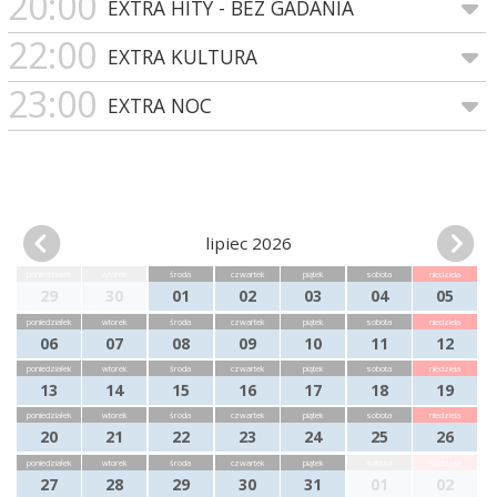
20:00
EXTRA HITY - BEZ GADANIA
22:00
EXTRA KULTURA
23:00
EXTRA NOC
lipiec 2026
poniedziałek
wtorek
środa
czwartek
piątek
sobota
niedziela
29
30
01
02
03
04
05
poniedziałek
wtorek
środa
czwartek
piątek
sobota
niedziela
06
07
08
09
10
11
12
poniedziałek
wtorek
środa
czwartek
piątek
sobota
niedziela
13
14
15
16
17
18
19
poniedziałek
wtorek
środa
czwartek
piątek
sobota
niedziela
20
21
22
23
24
25
26
poniedziałek
wtorek
środa
czwartek
piątek
sobota
niedziela
27
28
29
30
31
01
02