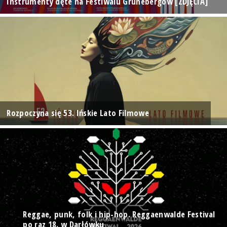
Instrumenty dęte na Festiwalu Grünebergów [ZDJĘCIA]
Rozpoczyna się 53. Ińskie Lato Filmowe
Reggae, punk, folk i hip-hop. Reggaenwalde Festival
po raz 18. w Darłówku