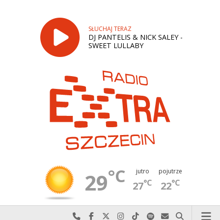
SŁUCHAJ TERAZ
DJ PANTELIS & NICK SALEY -
SWEET LULLABY
°C
jutro
pojutrze
29
°C
°C
27
22
Najlepiej po prostu do nas zadzwoń
Odwiedź nas na Facebook-u
Odwiedź nas na X
Odwiedź nas na Instagram-ie
Odwiedź nas na TikTok-u
Szukaj nas na Spotify
Wyślij do nas w
Szukaj