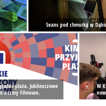
Seans pod chmurką w Dąbi
yjaźń i plaża. Jubileuszowe
W Ks
Wieczory Filmowe.
now