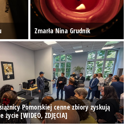
u
Zmarła Nina Grudnik
iążnicy Pomorskiej cenne zbiory zyskują
e życie [WIDEO, ZDJĘCIA]