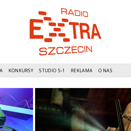
A
KONKURSY
STUDIO S-1
REKLAMA
O NAS