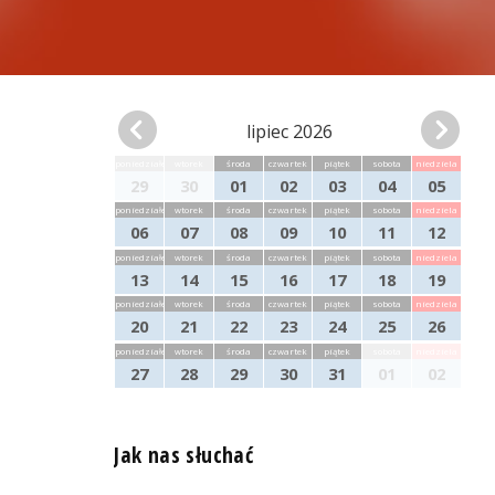
lipiec 2026
poniedziałek
wtorek
środa
czwartek
piątek
sobota
niedziela
29
30
01
02
03
04
05
poniedziałek
wtorek
środa
czwartek
piątek
sobota
niedziela
06
07
08
09
10
11
12
poniedziałek
wtorek
środa
czwartek
piątek
sobota
niedziela
13
14
15
16
17
18
19
poniedziałek
wtorek
środa
czwartek
piątek
sobota
niedziela
20
21
22
23
24
25
26
poniedziałek
wtorek
środa
czwartek
piątek
sobota
niedziela
27
28
29
30
31
01
02
Jak nas słuchać