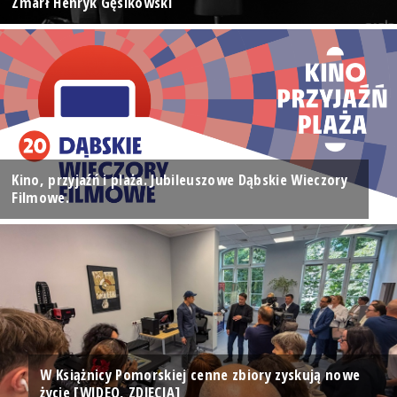
Zmarł Henryk Gęsikowski
Kino, przyjaźń i plaża. Jubileuszowe Dąbskie Wieczory
Filmowe.
W Książnicy Pomorskiej cenne zbiory zyskują nowe
życie [WIDEO, ZDJĘCIA]