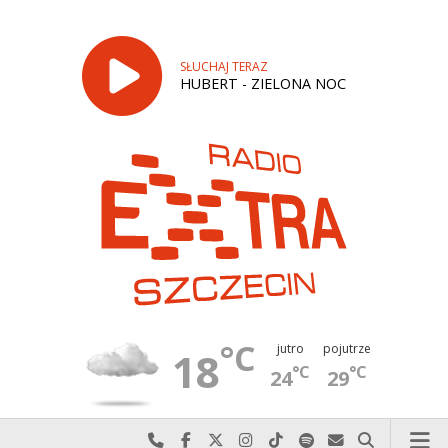
SŁUCHAJ TERAZ
HUBERT - ZIELONA NOC
°C
jutro
pojutrze
18
°C
°C
24
29
Najlepiej po prostu do nas zadzwoń
Odwiedź nas na Facebook-u
Odwiedź nas na X
Odwiedź nas na Instagram-ie
Odwiedź nas na TikTok-u
Szukaj nas na Spotify
Wyślij do nas w
Szukaj