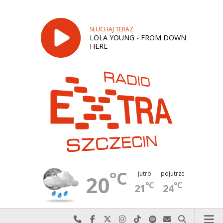
SŁUCHAJ TERAZ
LOLA YOUNG - FROM DOWN
HERE
°C
jutro
pojutrze
20
°C
°C
21
24
Najlepiej po prostu do nas zadzwoń
Odwiedź nas na Facebook-u
Odwiedź nas na X
Odwiedź nas na Instagram-ie
Odwiedź nas na TikTok-u
Szukaj nas na Spotify
Wyślij do nas w
Szukaj