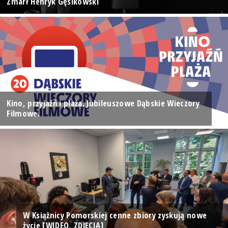
Zmarł Henryk Gęsikowski
Kino, przyjaźń i plaża. Jubileuszowe Dąbskie Wieczory
Filmowe.
W Książnicy Pomorskiej cenne zbiory zyskują nowe
życie [WIDEO, ZDJĘCIA]