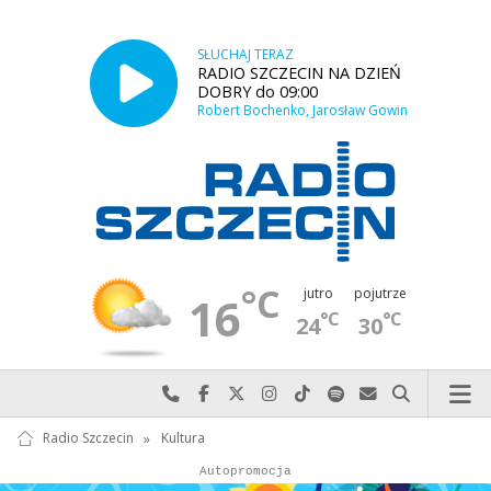
SŁUCHAJ TERAZ
RADIO SZCZECIN NA DZIEŃ
DOBRY do 09:00
Robert Bochenko, Jarosław Gowin
°C
jutro
pojutrze
16
°C
°C
24
30
Najlepiej po prostu do nas zadzwoń
Odwiedź nas na Facebook-u
Odwiedź nas na X
Odwiedź nas na Instagram-ie
Odwiedź nas na TikTok-u
Szukaj nas na Spotify
Wyślij do nas w
Szukaj
Radio Szczecin
»
Kultura
Autopromocja
Autopromocja
Reklama