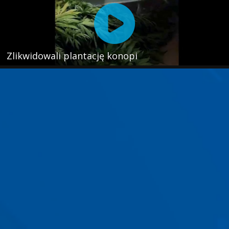
Zlikwidowali plantację konopi