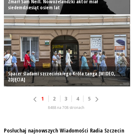
Zmarł Sam Neill. Nowozelandzki aktor miał
siedemdziesiąt osiem lat
Spacer śladami szczecińskiego Króla tanga [WIDEO,
ZDJĘCIA]
1
2
3
4
5
8488 na 708 stronach
Posłuchaj najnowszych Wiadomości Radia Szczecin