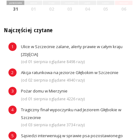
poniedziałek
wtorek
środa
czwartek
piątek
sobota
niedziela
31
01
02
03
04
05
06
Najczęściej czytane
Ulice w Szczecinie zalane, alerty prawie w całym kraju
[ZDJĘCIA]
(od 01 sierpnia oglądane 8498 razy)
Akcja ratunkowa na jeziorze Głębokim w Szczecinie
(od 02 sierpnia oglądane 4940 razy)
Pożar domu w Mierzynie
(od 01 sierpnia oglądane 4226 razy)
Tragiczny finał wypoczynku nad Jeziorem Głębokie w
Szczecinie
(od 03 sierpnia oglądane 3734 razy)
Sąsiedzi interweniują w sprawie psa pozostawionego