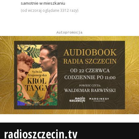
samotnie w mieszkaniu
(od wczoraj oglądane 3312 razy)
Autopromocja
radioszczecin.tv