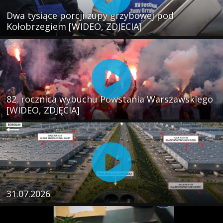
Dwa tysiące porcji zupy grzybowej pod
Kołobrzegiem [WIDEO, ZDJECIA]
82. rocznica wybuchu Powstania Warszawskiego
[WIDEO, ZDJĘCIA]
31.07.2026