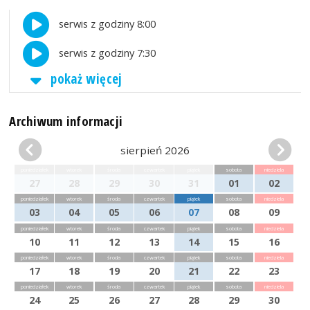
serwis z godziny 8:00
serwis z godziny 7:30
pokaż więcej
Archiwum informacji
sierpień 2026
poniedziałek
wtorek
środa
czwartek
piątek
sobota
niedziela
27
28
29
30
31
01
02
poniedziałek
wtorek
środa
czwartek
piątek
sobota
niedziela
03
04
05
06
07
08
09
poniedziałek
wtorek
środa
czwartek
piątek
sobota
niedziela
10
11
12
13
14
15
16
poniedziałek
wtorek
środa
czwartek
piątek
sobota
niedziela
17
18
19
20
21
22
23
poniedziałek
wtorek
środa
czwartek
piątek
sobota
niedziela
24
25
26
27
28
29
30