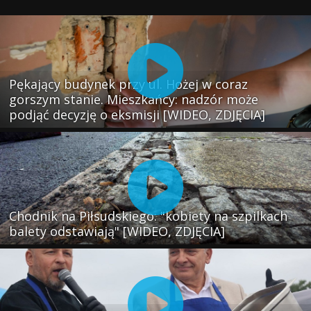
Pękający budynek przy ul. Hożej w coraz
gorszym stanie. Mieszkańcy: nadzór może
podjąć decyzję o eksmisji [WIDEO, ZDJĘCIA]
Chodnik na Piłsudskiego: "kobiety na szpilkach
balety odstawiają" [WIDEO, ZDJĘCIA]