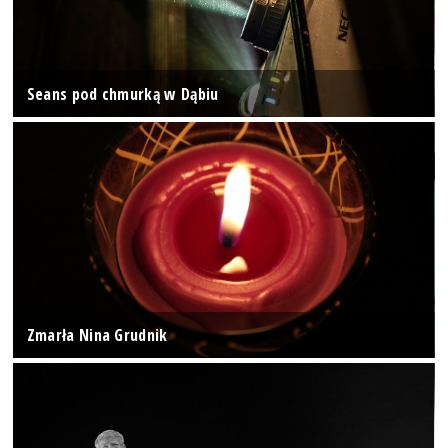
Seans pod chmurką w Dąbiu
Zmarła Nina Grudnik