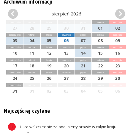
Archiwum informacji
sierpień 2026
poniedziałek
wtorek
środa
czwartek
piątek
sobota
niedziela
27
28
29
30
31
01
02
poniedziałek
wtorek
środa
czwartek
piątek
sobota
niedziela
03
04
05
06
07
08
09
poniedziałek
wtorek
środa
czwartek
piątek
sobota
niedziela
10
11
12
13
14
15
16
poniedziałek
wtorek
środa
czwartek
piątek
sobota
niedziela
17
18
19
20
21
22
23
poniedziałek
wtorek
środa
czwartek
piątek
sobota
niedziela
24
25
26
27
28
29
30
poniedziałek
wtorek
środa
czwartek
piątek
sobota
niedziela
31
01
02
03
04
05
06
Najczęściej czytane
Ulice w Szczecinie zalane, alerty prawie w całym kraju