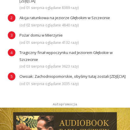
[ZDJĘCIA]
(od 01 sierpnia oglądane 8389 razy)
Akcja ratunkowa na jeziorze Głębokim w Szczecinie
(od 02 sierpnia oglądane 4840 razy)
Pożar domu w Mierzynie
(od 01 sierpnia oglądane 4132 razy)
Tragiczny finał wypoczynku nad Jeziorem Głębokie w
Szczecinie
(od 03 sierpnia oglądane 3623 razy)
Owsiak: Zachodniopomorskie, obyśmy tutaj zostali [ZDJĘCIA]
(od 01 sierpnia oglądane 3035 razy)
Autopromocja