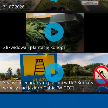
31.07.2026
Zlikwidowali plantację konopi
Seans z niechcianymi gośćmi w tle? Komary
wróciły nad Jezioro Dąbie [WIDEO]