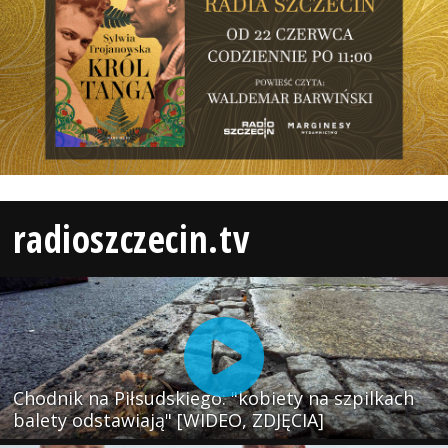
radioszczecin.tv
Chodnik na Piłsudskiego: "kobiety na szpilkach
balety odstawiają" [WIDEO, ZDJĘCIA]