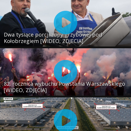
Dwa tysiące porcji zupy grzybowej pod
Kołobrzegiem [WIDEO, ZDJECIA]
82. rocznica wybuchu Powstania Warszawskiego
[WIDEO, ZDJĘCIA]