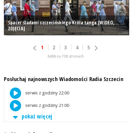
Spacer śladami szczecińskiego Króla tanga [WIDEO,
ZDJĘCIA]
1
2
3
4
5
8488 na 708 stronach
Posłuchaj najnowszych Wiadomości Radia Szczecin
serwis z godziny 22:00
serwis z godziny 21:00
pokaż więcej