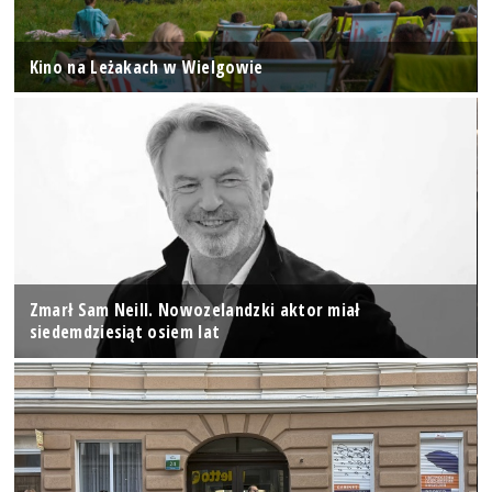
Kino na Leżakach w Wielgowie
Zmarł Sam Neill. Nowozelandzki aktor miał
siedemdziesiąt osiem lat