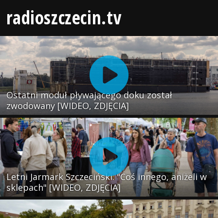
radioszczecin.tv
Ostatni moduł pływającego doku został
zwodowany [WIDEO, ZDJĘCIA]
Letni Jarmark Szczeciński. "Coś innego, aniżeli w
sklepach" [WIDEO, ZDJĘCIA]