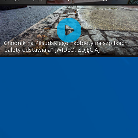
Chodnik na Piłsudskiego: "kobiety na szpilkach
balety odstawiają" [WIDEO, ZDJĘCIA]