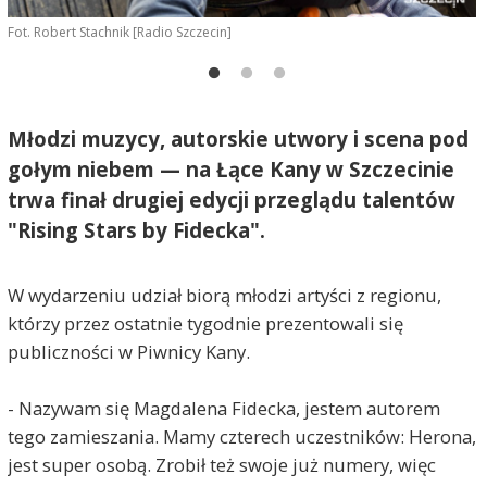
Fot. Robert Stachnik [Radio Szczecin]
F
Młodzi muzycy, autorskie utwory i scena pod
gołym niebem — na Łące Kany w Szczecinie
trwa finał drugiej edycji przeglądu talentów
"Rising Stars by Fidecka".
W wydarzeniu udział biorą młodzi artyści z regionu,
którzy przez ostatnie tygodnie prezentowali się
publiczności w Piwnicy Kany.
- Nazywam się Magdalena Fidecka, jestem autorem
tego zamieszania. Mamy czterech uczestników: Herona,
jest super osobą. Zrobił też swoje już numery, więc