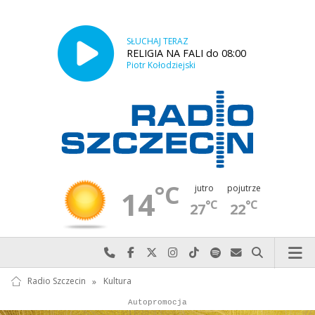
SŁUCHAJ TERAZ
RELIGIA NA FALI do 08:00
Piotr Kołodziejski
°C
jutro
pojutrze
14
°C
°C
27
22
Najlepiej po prostu do nas zadzwoń
Odwiedź nas na Facebook-u
Odwiedź nas na X
Odwiedź nas na Instagram-ie
Odwiedź nas na TikTok-u
Szukaj nas na Spotify
Wyślij do nas w
Szukaj
Radio Szczecin
»
Kultura
Autopromocja
Reklama