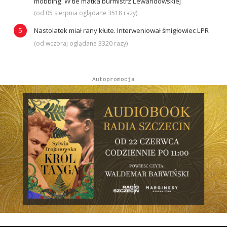
mobbing. W tle matka burmistrz Lewandowskiej
(od 05 sierpnia oglądane 3518 razy)
Nastolatek miał rany kłute. Interweniował śmigłowiec LPR
(od wczoraj oglądane 3320 razy)
Autopromocja