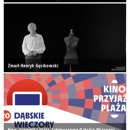
Zmarł Henryk Gęsikowski
Kino, przyjaźń i plaża. Jubileuszowe Dąbskie Wieczory