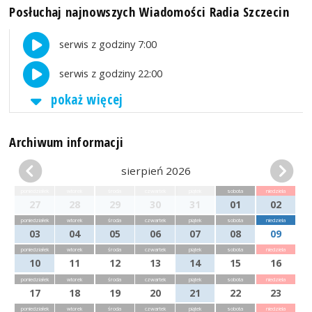
Posłuchaj najnowszych Wiadomości Radia Szczecin
serwis z godziny 7:00
serwis z godziny 22:00
pokaż więcej
Archiwum informacji
sierpień 2026
poniedziałek
wtorek
środa
czwartek
piątek
sobota
niedziela
27
28
29
30
31
01
02
poniedziałek
wtorek
środa
czwartek
piątek
sobota
niedziela
03
04
05
06
07
08
09
poniedziałek
wtorek
środa
czwartek
piątek
sobota
niedziela
10
11
12
13
14
15
16
poniedziałek
wtorek
środa
czwartek
piątek
sobota
niedziela
17
18
19
20
21
22
23
poniedziałek
wtorek
środa
czwartek
piątek
sobota
niedziela