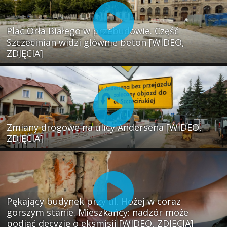
Plac Orła Białego w przebudowie. Część
Szczecinian widzi głównie beton [WIDEO,
ZDJĘCIA]
Zmiany drogowe na ulicy Andersena [WIDEO,
ZDJĘCIA]
Pękający budynek przy ul. Hożej w coraz
gorszym stanie. Mieszkańcy: nadzór może
podjąć decyzję o eksmisji [WIDEO, ZDJĘCIA]