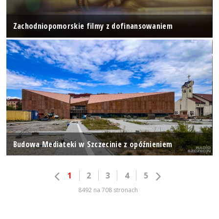
Zachodniopomorskie filmy z dofinansowaniem
Budowa Mediateki w Szczecinie z opóźnieniem
1
2
3
4
5
8492 na 708 stronach