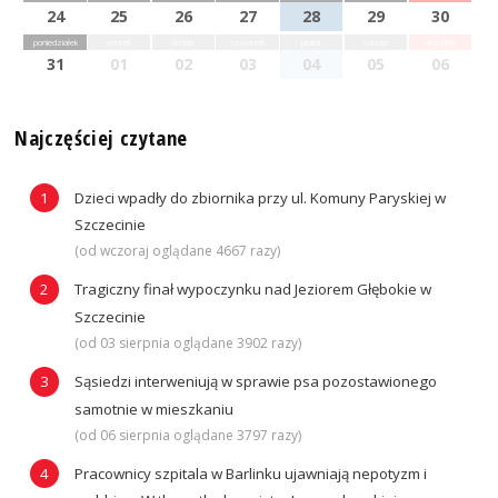
24
25
26
27
28
29
30
poniedziałek
wtorek
środa
czwartek
piątek
sobota
niedziela
31
01
02
03
04
05
06
Najczęściej czytane
Dzieci wpadły do zbiornika przy ul. Komuny Paryskiej w
Szczecinie
(od wczoraj oglądane 4667 razy)
Tragiczny finał wypoczynku nad Jeziorem Głębokie w
Szczecinie
(od 03 sierpnia oglądane 3902 razy)
Sąsiedzi interweniują w sprawie psa pozostawionego
samotnie w mieszkaniu
(od 06 sierpnia oglądane 3797 razy)
Pracownicy szpitala w Barlinku ujawniają nepotyzm i