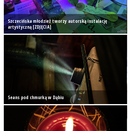
Szczecińska młodzież tworzy autorską instalację
artystyczną [ZDJĘCIA]
Seans pod chmurką w Dąbiu