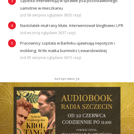
Sąsiedzi interweniują w sprawie psa pozostawionego
samotnie w mieszkaniu
(od 06 sierpnia oglądane 3835 razy)
Nastolatek miał rany kłute. Interweniował śmigłowiec LPR
(od wczoraj oglądane 3637 razy)
Pracownicy szpitala w Barlinku ujawniają nepotyzm i
mobbing. W tle matka burmistrz Lewandowskiej
(od 05 sierpnia oglądane 3615 razy)
Autopromocja