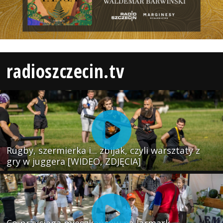
radioszczecin.tv
Rugby, szermierka i... zbijak, czyli warsztaty z
gry w juggera [WIDEO, ZDJĘCIA]
Co przyciąga mieszkańców na Jarmark