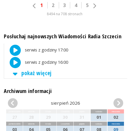
1
2
3
4
5
8494 na 708 stronach
Posłuchaj najnowszych Wiadomości Radia Szczecin
serwis z godziny 17:00
serwis z godziny 16:00
pokaż więcej
Archiwum informacji
sierpień 2026
poniedziałek
wtorek
środa
czwartek
piątek
sobota
niedziela
27
28
29
30
31
01
02
poniedziałek
wtorek
środa
czwartek
piątek
sobota
niedziela
03
04
05
06
07
08
09