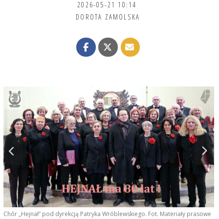
2026-05-21 10:14
DOROTA ZAMOLSKA
F
Chór „Hejnał” pod dyrekcją Patryka Wróblewskiego. Fot. Materiały prasowe