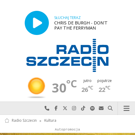
SŁUCHAJ TERAZ
CHRIS DE BURGH - DON'T
PAY THE FERRYMAN
°C
jutro
pojutrze
30
°C
°C
26
22
Najlepiej po prostu do nas zadzwoń
Odwiedź nas na Facebook-u
Odwiedź nas na X
Odwiedź nas na Instagram-ie
Odwiedź nas na TikTok-u
Szukaj nas na Spotify
Wyślij do nas w
Szukaj
Radio Szczecin
»
Kultura
Autopromocja
Reklama