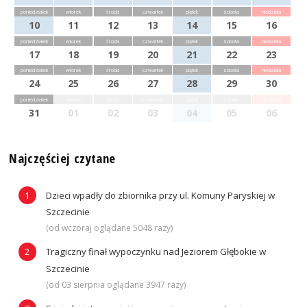
poniedziałek
wtorek
środa
czwartek
piątek
sobota
niedziela
10
11
12
13
14
15
16
poniedziałek
wtorek
środa
czwartek
piątek
sobota
niedziela
17
18
19
20
21
22
23
poniedziałek
wtorek
środa
czwartek
piątek
sobota
niedziela
24
25
26
27
28
29
30
poniedziałek
wtorek
środa
czwartek
piątek
sobota
niedziela
31
01
02
03
04
05
06
Najczęściej czytane
Dzieci wpadły do zbiornika przy ul. Komuny Paryskiej w
Szczecinie
(od wczoraj oglądane 5048 razy)
Tragiczny finał wypoczynku nad Jeziorem Głębokie w
Szczecinie
(od 03 sierpnia oglądane 3947 razy)