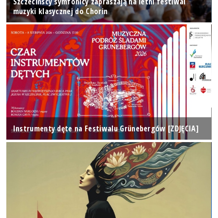
Szczecińscy symfonicy zapraszają na letni festiwal
muzyki klasycznej do Chorin
Instrumenty dęte na Festiwalu Grünebergów [ZDJĘCIA]