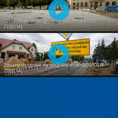
Plac Orła Białego w przebudowie. Część
Szczecinian widzi głównie beton [WIDEO,
ZDJĘCIA]
Zmiany drogowe na ulicy Andersena [WIDEO,
ZDJĘCIA]