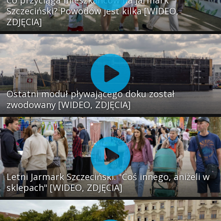
Szczeciński? Powodów jest kilka [WIDEO,
ZDJĘCIA]
Ostatni moduł pływającego doku został
zwodowany [WIDEO, ZDJĘCIA]
Letni Jarmark Szczeciński. "Coś innego, aniżeli w
sklepach" [WIDEO, ZDJĘCIA]