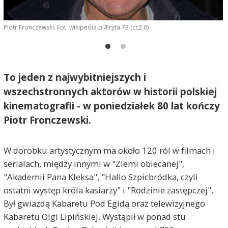
Piotr Fronczewski. Fot. wikipedia.pl/Fryta 73 (cc2.0)
To jeden z najwybitniejszych i
wszechstronnych aktorów w historii polskiej
kinematografii - w poniedziałek 80 lat kończy
Piotr Fronczewski.
W dorobku artystycznym ma około 120 ról w filmach i
serialach, między innymi w "Ziemi obiecanej",
"Akademii Pana Kleksa", "Hallo Szpicbródka, czyli
ostatni występ króla kasiarzy" i "Rodzinie zastępczej".
F
Był gwiazdą Kabaretu Pod Egidą oraz telewizyjnego
Kabaretu Olgi Lipińskiej. Wystąpił w ponad stu