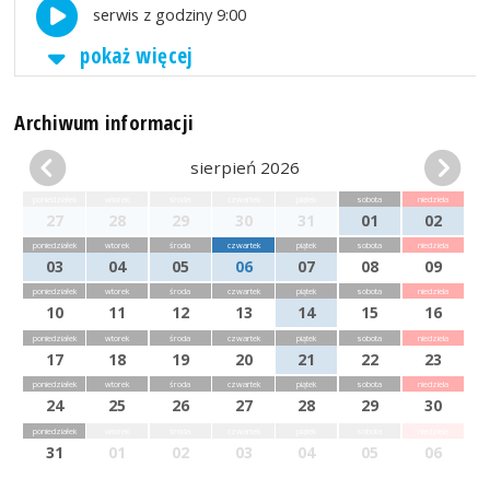
serwis z godziny 9:00
pokaż więcej
Archiwum informacji
sierpień 2026
poniedziałek
wtorek
środa
czwartek
piątek
sobota
niedziela
27
28
29
30
31
01
02
poniedziałek
wtorek
środa
czwartek
piątek
sobota
niedziela
03
04
05
06
07
08
09
poniedziałek
wtorek
środa
czwartek
piątek
sobota
niedziela
10
11
12
13
14
15
16
poniedziałek
wtorek
środa
czwartek
piątek
sobota
niedziela
17
18
19
20
21
22
23
poniedziałek
wtorek
środa
czwartek
piątek
sobota
niedziela
24
25
26
27
28
29
30
poniedziałek
wtorek
środa
czwartek
piątek
sobota
niedziela
31
01
02
03
04
05
06