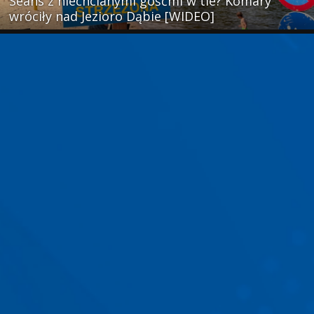
Seans z niechcianymi gośćmi w tle? Komary
wróciły nad Jezioro Dąbie [WIDEO]