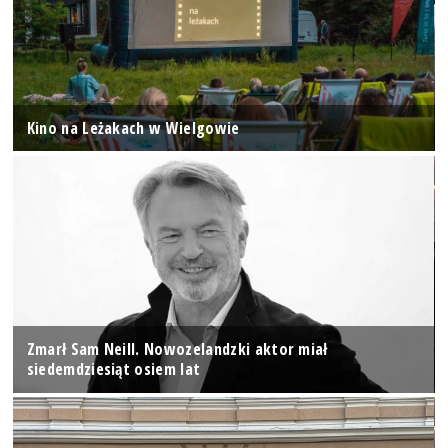
Kino na Leżakach w Wielgowie
Zmarł Sam Neill. Nowozelandzki aktor miał
siedemdziesiąt osiem lat