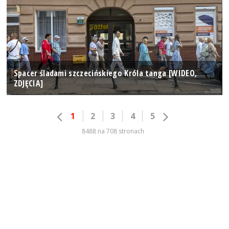
Spacer śladami szczecińskiego Króla tanga [WIDEO,
ZDJĘCIA]
1
2
3
4
5
8488 na 708 stronach