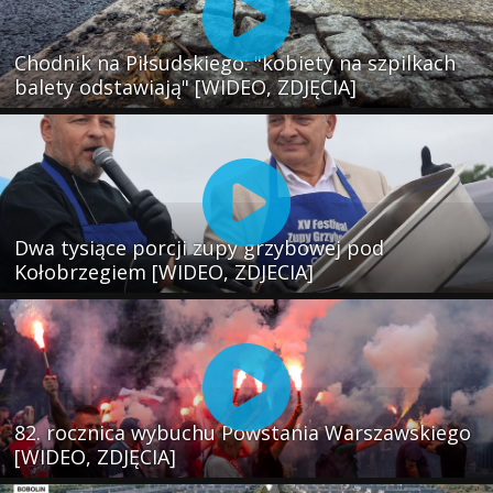
Chodnik na Piłsudskiego: "kobiety na szpilkach
balety odstawiają" [WIDEO, ZDJĘCIA]
Dwa tysiące porcji zupy grzybowej pod
Kołobrzegiem [WIDEO, ZDJECIA]
82. rocznica wybuchu Powstania Warszawskiego
[WIDEO, ZDJĘCIA]