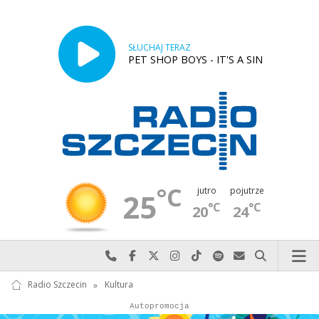
SŁUCHAJ TERAZ
PET SHOP BOYS - IT'S A SIN
°C
jutro
pojutrze
25
°C
°C
20
24
Najlepiej po prostu do nas zadzwoń
Odwiedź nas na Facebook-u
Odwiedź nas na X
Odwiedź nas na Instagram-ie
Odwiedź nas na TikTok-u
Szukaj nas na Spotify
Wyślij do nas w
Szukaj
Radio Szczecin
»
Kultura
Autopromocja
Autopromocja