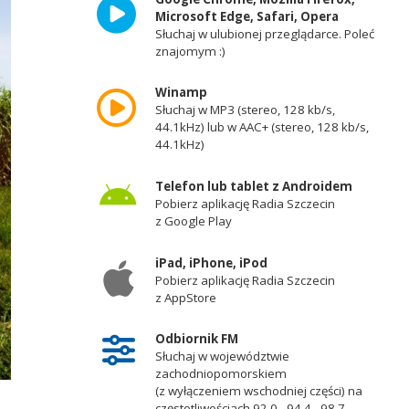
Microsoft Edge, Safari, Opera
Słuchaj w ulubionej przeglądarce. Poleć
znajomym :)
Winamp
Słuchaj w MP3 (stereo, 128 kb/s,
44.1kHz) lub w AAC+ (stereo, 128 kb/s,
44.1kHz)
Telefon lub tablet z Androidem
Pobierz aplikację Radia Szczecin
z Google Play
iPad, iPhone, iPod
Pobierz aplikację Radia Szczecin
z AppStore
Odbiornik FM
Słuchaj w województwie
zachodniopomorskiem
(z wyłączeniem wschodniej części) na
częstotliwościach 92,0 - 94,4 - 98,7 -