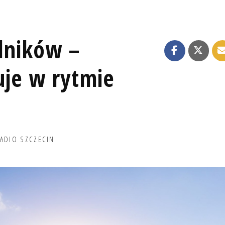
olników –
uje w rytmie
ADIO SZCZECIN