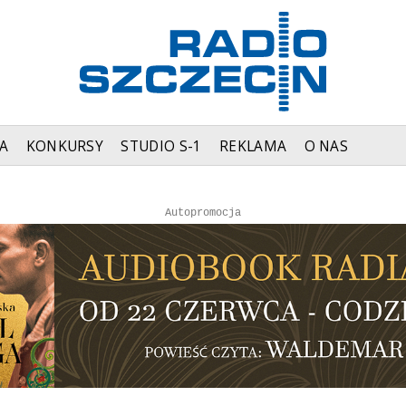
A
KONKURSY
STUDIO S-1
REKLAMA
O NAS
Autopromocja
Autopromocja
Reklama